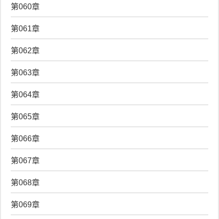
第060章
第061章
第062章
第063章
第064章
第065章
第066章
第067章
第068章
第069章