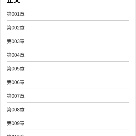
正文
第001章
第002章
第003章
第004章
第005章
第006章
第007章
第008章
第009章