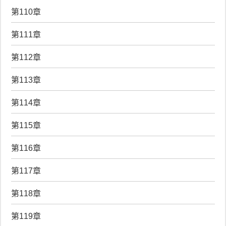
第110章
第111章
第112章
第113章
第114章
第115章
第116章
第117章
第118章
第119章