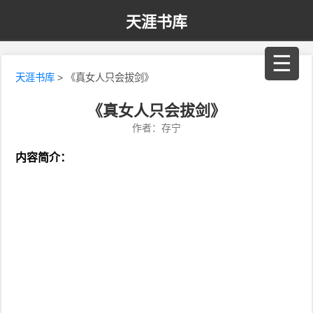
天涯书库
☰
天涯书库
> 《真女人只会拔剑》
《真女人只会拔剑》
作者：存宁
内容简介：