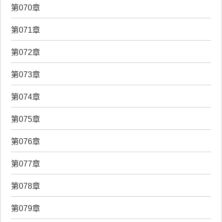
第070章
第071章
第072章
第073章
第074章
第075章
第076章
第077章
第078章
第079章