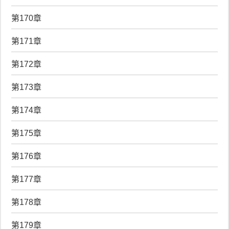
第170章
第171章
第172章
第173章
第174章
第175章
第176章
第177章
第178章
第179章