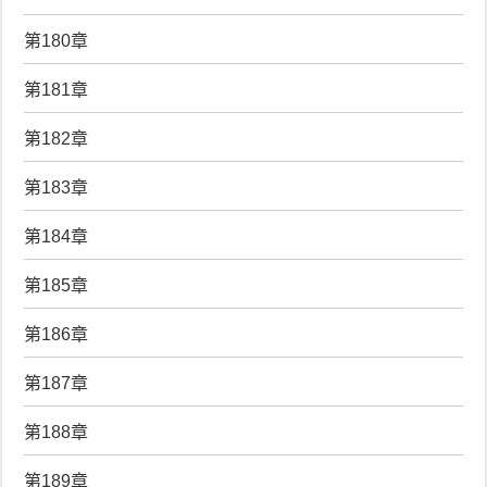
第180章
第181章
第182章
第183章
第184章
第185章
第186章
第187章
第188章
第189章