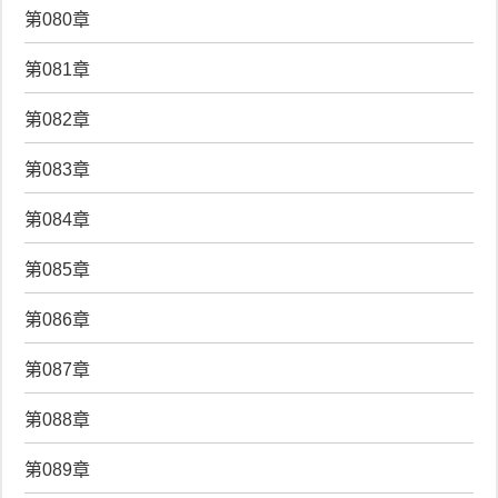
第080章
第081章
第082章
第083章
第084章
第085章
第086章
第087章
第088章
第089章