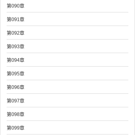
第090章
第091章
第092章
第093章
第094章
第095章
第096章
第097章
第098章
第099章