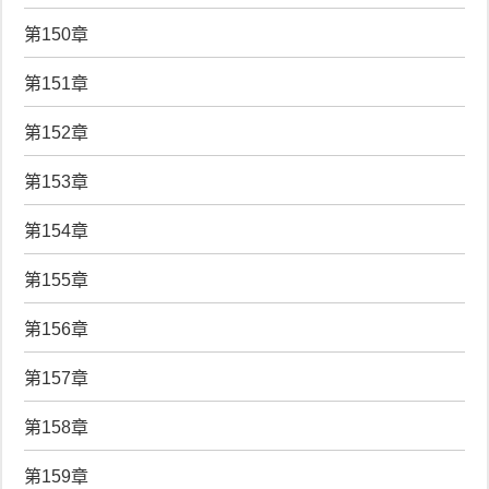
第150章
第151章
第152章
第153章
第154章
第155章
第156章
第157章
第158章
第159章