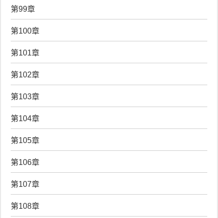
第99章
第100章
第101章
第102章
第103章
第104章
第105章
第106章
第107章
第108章