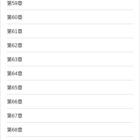
第59章
第60章
第61章
第62章
第63章
第64章
第65章
第66章
第67章
第68章