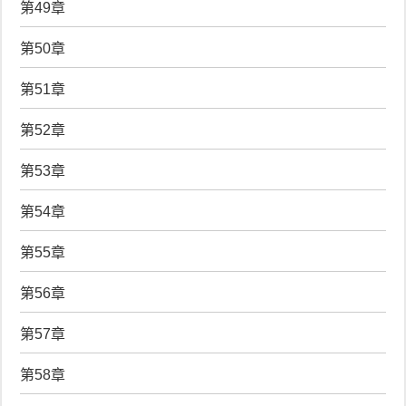
第49章
第50章
第51章
第52章
第53章
第54章
第55章
第56章
第57章
第58章