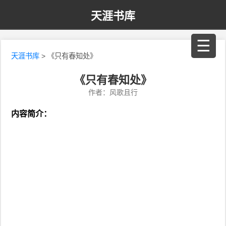
天涯书库
☰
天涯书库
> 《只有春知处》
《只有春知处》
作者：风歌且行
内容简介：