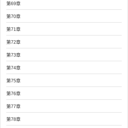
第69章
第70章
第71章
第72章
第73章
第74章
第75章
第76章
第77章
第78章