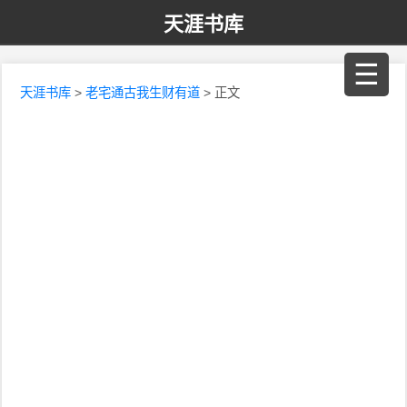
天涯书库
☰
天涯书库
>
老宅通古我生财有道
> 正文