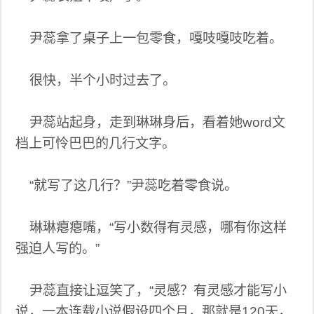
尹蕊拿了桌子上一包零食，嘎吱嘎吱吃着。
很快，半个小时过去了。
尹蕊站起身，走到琳琳身后，看着她word文
档上可怜巴巴的几行文字。
“就写了这几行？”尹蕊吃着零食说。
琳琳瘪瘪嘴，“写小数得有灵感，哪有你这样
强迫人写的。”
尹蕊直接让逗笑了，“灵感？有灵感才能写小
说，一本连载小说假设四个月，那就是120天，