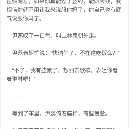
在假期写，如果你真能过了签约，能赚大钱，我
相信你就不用让我来说服你妈了，你自己也有底
气说服你妈了。”
尹蕊叹了一口气，叫上林泉朝外走。
尹蕊表姐忙说：“快晌午了，不在这吃饭么？”
“不了，我有些累了，想回去歇歇，表姐你看
着琳琳吧！”
……
等到了车里，尹蕊倚着座椅，有些疲惫。