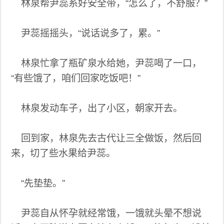
林泉帮尹蕊系好安全带，“怎么了，不舒服？”
尹蕊摇摇头，“说话说多了，累。”
林泉忙拿了瓶矿泉水给她，尹蕊喝了一口，
“有些饿了，咱们回家吃饭吧！”
林泉发动车子，出了小区，朝家开去。
回到家，林泉先去古代让三全做饭，然后回
来，切了些水果给尹蕊。
“先垫垫。”
尹蕊自从怀孕就经常饿，一饿就头晕不想说