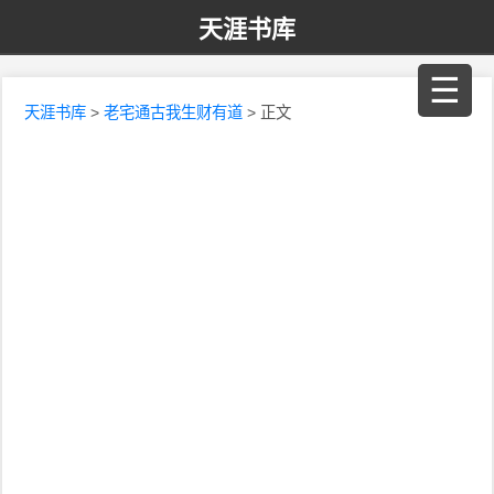
天涯书库
☰
天涯书库
>
老宅通古我生财有道
> 正文