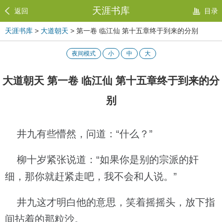
天涯书库
返回
目录
天涯书库
>
大道朝天
> 第一卷 临江仙 第十五章终于到来的分别
夜间模式
小
中
大
大道朝天 第一卷 临江仙 第十五章终于到来的分
别
井九有些懵然，问道：“什么？”
柳十岁紧张说道：“如果你是别的宗派的奸
细，那你就赶紧走吧，我不会和人说。”
井九这才明白他的意思，笑着摇摇头，放下指
间拈着的那粒沙。