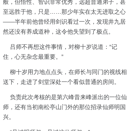
般，但悟性、智识非常优秀，远超普通弟子，甚
至远胜于他，只是……那少年实在太无进取之心
——半年前他曾经用剑识看过一次，发现井九居
然还没有养成道种，这令他失望到了极点。
吕师不再想这件事情，对柳十岁说道：“记
住，心无杂念最重要。”
柳十岁用力地点点头，在师长与同门的视线相
送下，走进了剑堂深处一个看似普通的房间。
负责此次考核的是第六峰昔来峰派出的一位仙
师，还有当初南松亭山门外的那位招录仙师明国
兴。