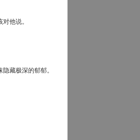
该对他说。
抹隐藏极深的郁郁。