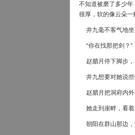
不知道被磨了多少年
很厚，软的像云朵一
井九毫不客气地坐
“你在找那把剑？”
赵腊月停下脚步，看
井九想要对她说些
赵腊月把洞府内外都
她走到崖畔，看着山
朝阳在群山那边，