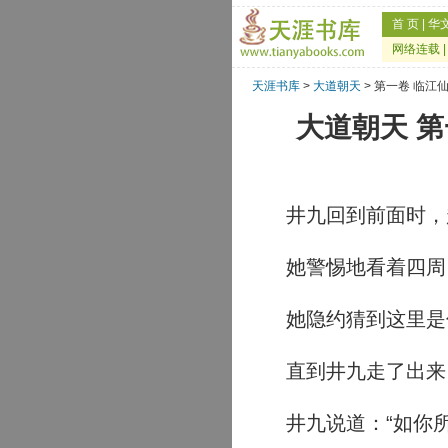
首 页
|
华
网络连载
天涯书库
>
大道朝天
> 第一卷 临
大道朝天 
井九回到前面时，
她警惕地看着四周
她隐约猜到这里是
直到井九走了出来，
井九说道：“如你所