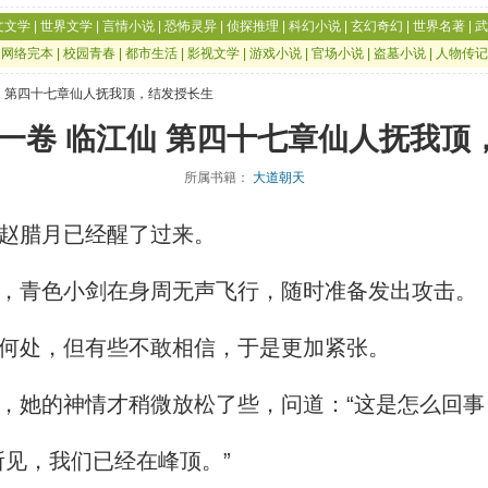
文文学
|
世界文学
|
言情小说
|
恐怖灵异
|
侦探推理
|
科幻小说
|
玄幻奇幻
|
世界名著
|
武
|
网络完本
|
校园青春
|
都市生活
|
影视文学
|
游戏小说
|
官场小说
|
盗墓小说
|
人物传记
江仙 第四十七章仙人抚我顶，结发授长生
第一卷 临江仙 第四十七章仙人抚我顶
所属书籍：
大道朝天
赵腊月已经醒了过来。
，青色小剑在身周无声飞行，随时准备发出攻击。
何处，但有些不敢相信，于是更加紧张。
她的神情才稍微放松了些，问道：“这是怎么回事
见，我们已经在峰顶。”