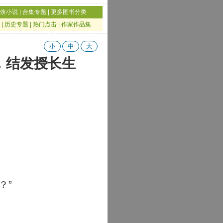
侠小说
|
合集专题
|
更多图书分类
|
历史专题
|
热门点击
|
作家作品集
小
中
大
，结发授长生
？”