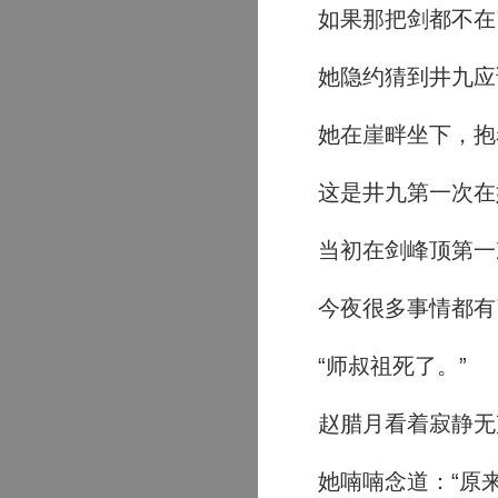
如果那把剑都不在
她隐约猜到井九应
她在崖畔坐下，抱
这是井九第一次在
当初在剑峰顶第一次
今夜很多事情都有
“师叔祖死了。”
赵腊月看着寂静无
她喃喃念道：“原来