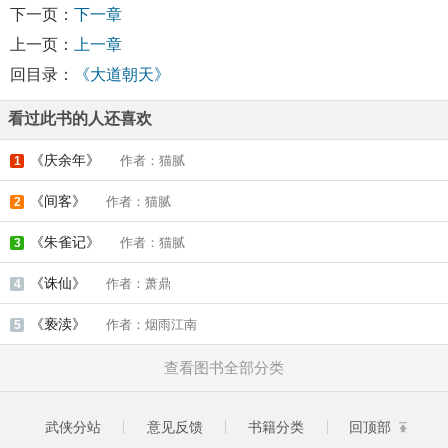
下一页：
下一章
上一页：
上一章
回目录：
《大道朝天》
看过此书的人还喜欢
《庆余年》
作者：猫腻
1
《间客》
作者：猫腻
2
《朱雀记》
作者：猫腻
3
《诛仙》
作者：萧鼎
4
《亵渎》
作者：烟雨江南
5
查看图书全部分类
武侠分站
意见反馈
书籍分类
回顶部