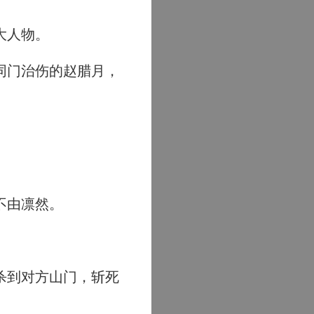
大人物。
同门治伤的赵腊月，
不由凛然。
杀到对方山门，斩死