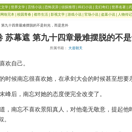
文文学
|
世界文学
|
言情小说
|
恐怖灵异
|
侦探推理
|
科幻小说
|
玄幻奇幻
|
世界名著
|
武
|
网络完本
|
校园青春
|
都市生活
|
影视文学
|
游戏小说
|
官场小说
|
盗墓小说
|
人物传记
幕遮 第九十四章最难摆脱的不是剑光，而是意外
卷 苏幕遮 第九十四章最难摆脱的不
所属书籍：
大道朝天
喜欢自己。
时候南忘很喜欢她，在承剑大会的时候甚至想要
末峰后，南忘对她的态度便完全改变了。
，南忘不喜欢景阳真人，对他毫无敬意，提起他
叔。