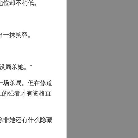
地位却不稍低。
出一抹笑容。
设局杀她。”
一场杀局。但在修道
正的强者才有资格直
除非她还有什么隐藏