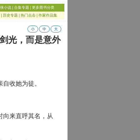
侠小说
|
合集专题
|
更多图书分类
|
历史专题
|
热门点击
|
作家作品集
小
中
大
是剑光，而是意外
亲自收她为徒。
时向来直呼其名，从