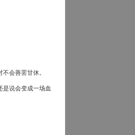
对不会善罢甘休。
还是说会变成一场血