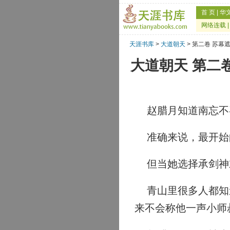
首 页
|
华
网络连载
天涯书库
>
大道朝天
> 第二卷 苏
大道朝天 第二
赵腊月知道南忘不
准确来说，最开始的
但当她选择承剑神
青山里很多人都知道
来不会称他一声小师