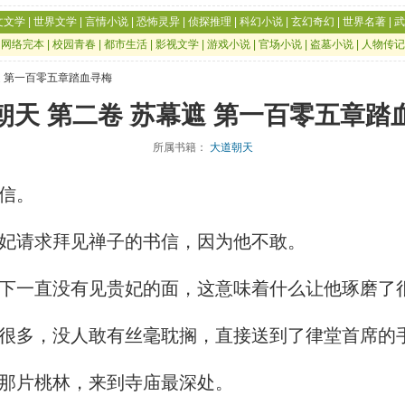
文文学
|
世界文学
|
言情小说
|
恐怖灵异
|
侦探推理
|
科幻小说
|
玄幻奇幻
|
世界名著
|
武
|
网络完本
|
校园青春
|
都市生活
|
影视文学
|
游戏小说
|
官场小说
|
盗墓小说
|
人物传记
遮 第一百零五章踏血寻梅
朝天 第二卷 苏幕遮 第一百零五章踏
所属书籍：
大道朝天
信。
妃请求拜见禅子的书信，因为他不敢。
下一直没有见贵妃的面，这意味着什么让他琢磨了
很多，没人敢有丝毫耽搁，直接送到了律堂首席的
那片桃林，来到寺庙最深处。