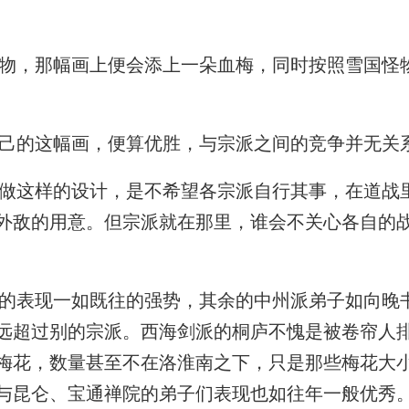
，那幅画上便会添上一朵血梅，同时按照雪国怪
己的这幅画，便算优胜，与宗派之间的竞争并无关
这样的设计，是不希望各宗派自行其事，在道战
外敌的用意。但宗派就在那里，谁会不关心各自的
表现一如既往的强势，其余的中州派弟子如向晚
远超过别的宗派。西海剑派的桐庐不愧是被卷帘人
梅花，数量甚至不在洛淮南之下，只是那些梅花大
与昆仑、宝通禅院的弟子们表现也如往年一般优秀