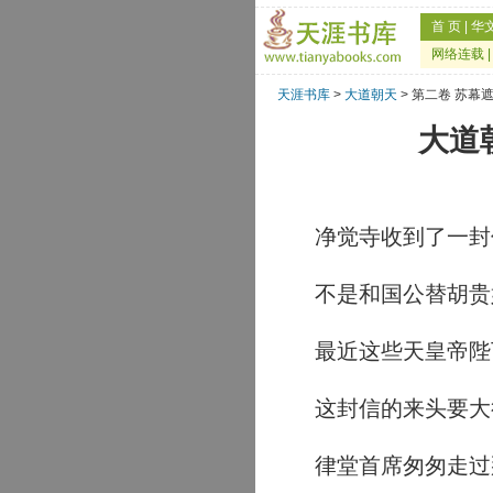
首 页
|
华
网络连载
天涯书库
>
大道朝天
> 第二卷 苏幕
大道
净觉寺收到了一封
不是和国公替胡贵
最近这些天皇帝陛
这封信的来头要大
律堂首席匆匆走过