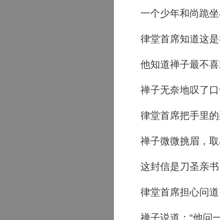
一个少年和尚跪坐
律堂首席知道这是
他知道禅子最不喜
禅子无奈地叹了口气
律堂首席把手里的
禅子微微挑眉，取
这封信是刀圣亲书
律堂首席担心问道：
禅子说道：“他问一