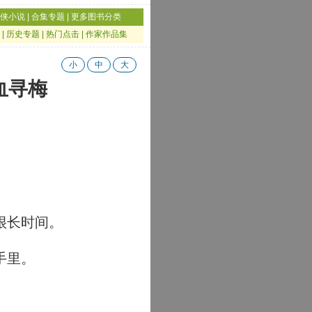
侠小说
|
合集专题
|
更多图书分类
|
历史专题
|
热门点击
|
作家作品集
小
中
大
血寻梅
很长时间。
手里。