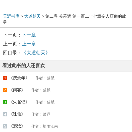
天涯书库
>
大道朝天
> 第二卷 苏幕遮 第一百二十七章令人厌倦的故
事
下一页：
下一章
上一页：
上一章
回目录：
《大道朝天》
看过此书的人还喜欢
《庆余年》
作者：猫腻
1
《间客》
作者：猫腻
2
《朱雀记》
作者：猫腻
3
《诛仙》
作者：萧鼎
4
《亵渎》
作者：烟雨江南
5