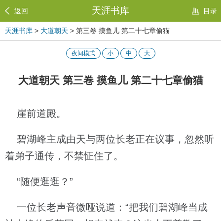
天涯书库
返回
目录
天涯书库
>
大道朝天
> 第三卷 摸鱼儿 第二十七章偷猫
夜间模式
小
中
大
大道朝天 第三卷 摸鱼儿 第二十七章偷猫
崖前道殿。
碧湖峰主成由天与两位长老正在议事，忽然听
着弟子通传，不禁怔住了。
“随便逛逛？”
一位长老声音微哑说道：“把我们碧湖峰当成