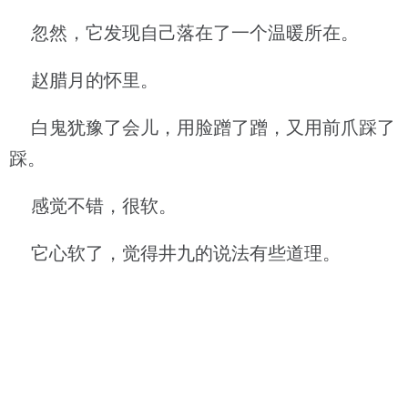
忽然，它发现自己落在了一个温暖所在。
赵腊月的怀里。
白鬼犹豫了会儿，用脸蹭了蹭，又用前爪踩了
踩。
感觉不错，很软。
它心软了，觉得井九的说法有些道理。