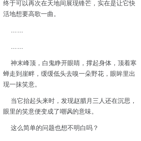
终于可以再次在天地间展现锋芒，实在是让它快
活地想要高歌一曲。
……
……
神末峰顶，白鬼睁开眼睛，撑起身体，顶着寒
蝉走到崖畔，缓缓低头去嗅一朵野花，眼眸里出
现一抹笑意。
当它抬起头来时，发现赵腊月三人还在沉思，
眼里的笑意便变成了嘲讽的意味。
这么简单的问题也想不明白吗？