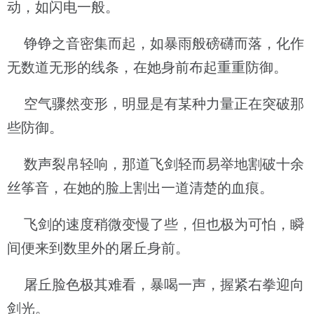
动，如闪电一般。
铮铮之音密集而起，如暴雨般磅礴而落，化作
无数道无形的线条，在她身前布起重重防御。
空气骤然变形，明显是有某种力量正在突破那
些防御。
数声裂帛轻响，那道飞剑轻而易举地割破十余
丝筝音，在她的脸上割出一道清楚的血痕。
飞剑的速度稍微变慢了些，但也极为可怕，瞬
间便来到数里外的屠丘身前。
屠丘脸色极其难看，暴喝一声，握紧右拳迎向
剑光。