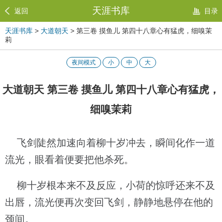
天涯书库
返回
目录
天涯书库
>
大道朝天
> 第三卷 摸鱼儿 第四十八章心有猛虎，细嗅茉
莉
夜间模式
小
中
大
大道朝天 第三卷 摸鱼儿 第四十八章心有猛虎，
细嗅茉莉
飞剑陡然加速向着柳十岁冲去，瞬间化作一道
流光，眼看着便要把他杀死。
柳十岁根本来不及反应，小荷的惊呼还来不及
出唇，流光便再次变回飞剑，静静地悬停在他的
颈间。