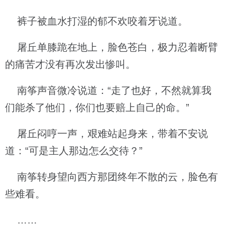
裤子被血水打湿的郁不欢咬着牙说道。
屠丘单膝跪在地上，脸色苍白，极力忍着断臂
的痛苦才没有再次发出惨叫。
南筝声音微冷说道：“走了也好，不然就算我
们能杀了他们，你们也要赔上自己的命。”
屠丘闷哼一声，艰难站起身来，带着不安说
道：“可是主人那边怎么交待？”
南筝转身望向西方那团终年不散的云，脸色有
些难看。
……