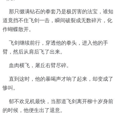
那只缀满钻石的拳套乃是极厉害的法宝，谁知
道竟挡不住飞剑一击，瞬间破裂成无数碎片，化
作蝴蝶散开。
飞剑继续前行，穿透他的拳头，进入他的手
臂，然后从肩后飞了出来。
血肉横飞，屠丘右臂尽碎。
直到这时，他的暴喝声才响了起来，却变成了
惨叫。
郁不欢见机最快，当那道飞剑离开柳十岁身前
的时候，他便生出了退意。