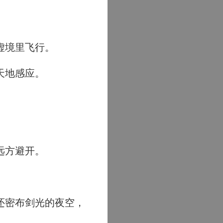
虚境里飞行。
天地感应。
远方避开。
。
还密布剑光的夜空，