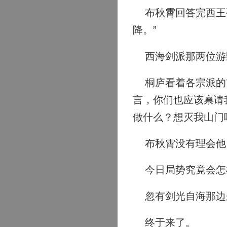
布秋霄回答完西王孙
降。”
西海剑派那两位游
桐庐看着各宗派的前
言，你们也应该禀请
做什么？想灭我山门
布秋霄没有理会他
今日局势究竟会怎样
忽有剑光自海那边
终于来了。