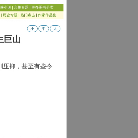
侠小说
|
合集专题
|
更多图书分类
|
历史专题
|
热门点击
|
作家作品集
小
中
大
生巨山
到压抑，甚至有些令