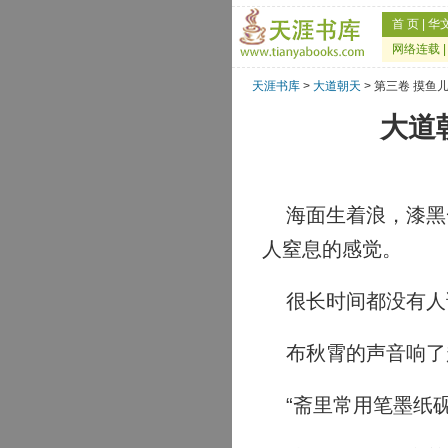
首 页
|
华
网络连载
天涯书库
>
大道朝天
> 第三卷 摸鱼
大道
海面生着浪，漆黑一
人窒息的感觉。
很长时间都没有人
布秋霄的声音响了
“斋里常用笔墨纸砚