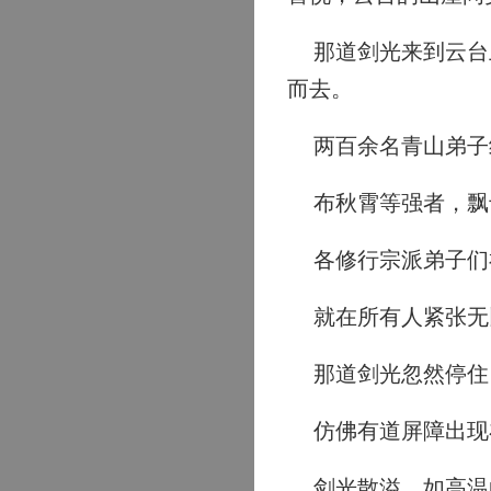
那道剑光来到云台上
而去。
两百余名青山弟子
布秋霄等强者，飘
各修行宗派弟子们
就在所有人紧张无
那道剑光忽然停住
仿佛有道屏障出现
剑光散溢，如高温