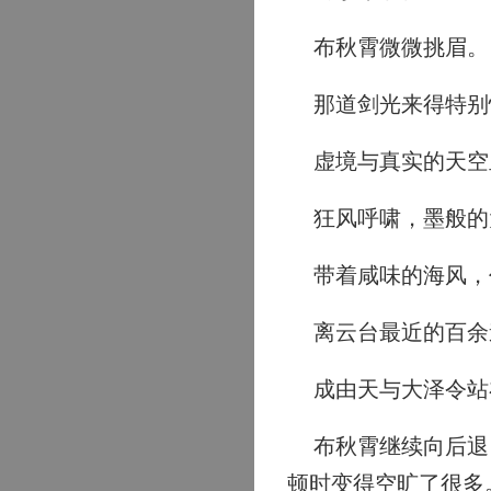
布秋霄微微挑眉。
那道剑光来得特别快
虚境与真实的天空
狂风呼啸，墨般的
带着咸味的海风，
离云台最近的百余
成由天与大泽令站
布秋霄继续向后退，
顿时变得空旷了很多