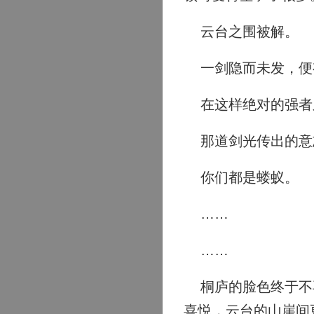
云台之围被解。
一剑隐而未发，便
在这样绝对的强者
那道剑光传出的意
你们都是蝼蚁。
……
……
桐庐的脸色终于不再
喜悦，云台的山崖间