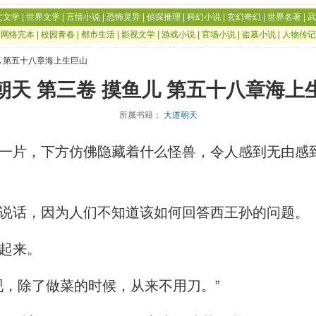
文文学
|
世界文学
|
言情小说
|
恐怖灵异
|
侦探推理
|
科幻小说
|
玄幻奇幻
|
世界名著
|
武
|
网络完本
|
校园青春
|
都市生活
|
影视文学
|
游戏小说
|
官场小说
|
盗墓小说
|
人物传记
儿 第五十八章海上生巨山
朝天 第三卷 摸鱼儿 第五十八章海上
所属书籍：
大道朝天
片，下方仿佛隐藏着什么怪兽，令人感到无由感
说话，因为人们不知道该如何回答西王孙的问题。
起来。
，除了做菜的时候，从来不用刀。”