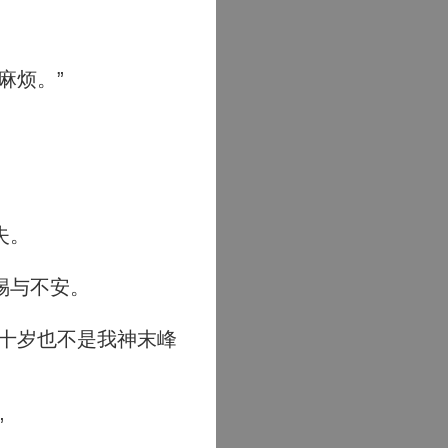
麻烦。”
失。
惕与不安。
十岁也不是我神末峰
”