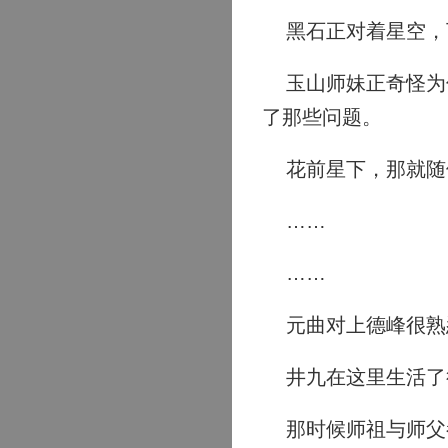
黑石正对着星空，
玉山师妹正奇怪为何
了那些问题。
花前星下，那就随
……
……
元曲对上德峰很熟
井九在这里生活了很
那时候师祖与师父都