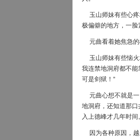
玉山师妹有些心疼地
极偏僻的地方，一脸
元曲看着她焦急的模
玉山师妹有些恼火地
我连禁地洞府都不能
可是剑狱！”
元曲心想不就是一口
地洞府，还知道那口
入上德峰才几年时间
因为各种原因，越