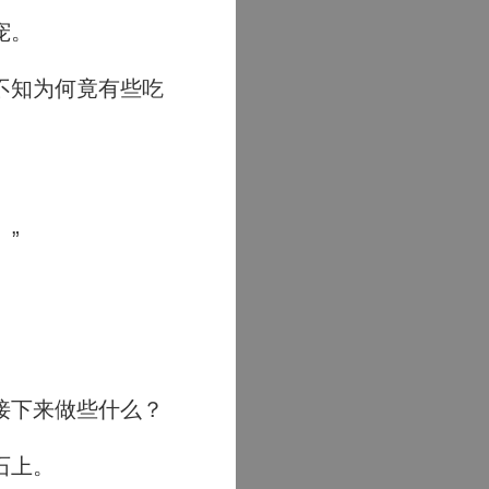
宠。
不知为何竟有些吃
”
接下来做些什么？
石上。