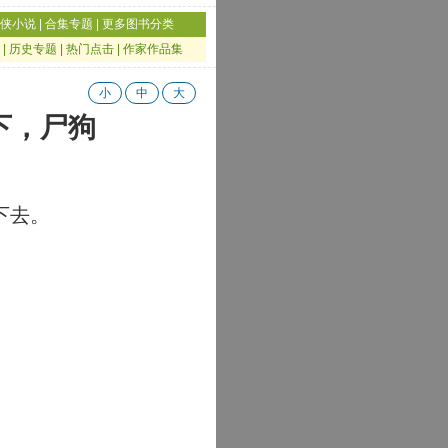
侠小说
|
合集专题
|
更多图书分类
|
历史专题
|
热门点击
|
作家作品集
小
中
大
下，尸狗
下去。