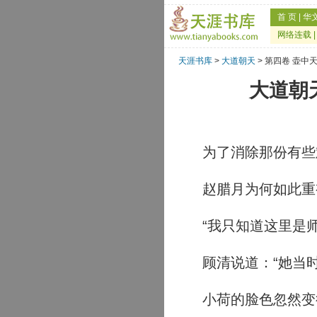
首 页
|
华
网络连载
天涯书库
>
大道朝天
> 第四卷 壶中
大道朝
为了消除那份有些
赵腊月为何如此重
“我只知道这里是师
顾清说道：“她当时
小荷的脸色忽然变