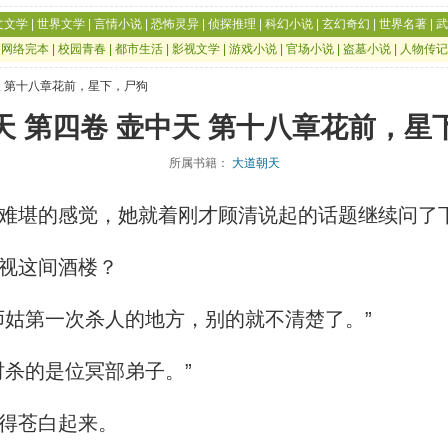
文文学
|
世界文学
|
言情小说
|
恐怖灵异
|
侦探推理
|
科幻小说
|
玄幻奇幻
|
世界名著
|
武
|
网络完本
|
校园青春
|
都市生活
|
影视文学
|
游戏小说
|
官场小说
|
盗墓小说
|
人物传记
天 第十八章花前，星下，尸狗
天 第四卷 壶中天 第十八章花前，星
所属书籍：
大道朝天
难堪的感觉，她就着刚才顾清说起的话题继续问了
视这间酒楼？
姑第一次杀人的地方，别的就不清楚了。”
杀的是位冥部弟子。”
得苍白起来。