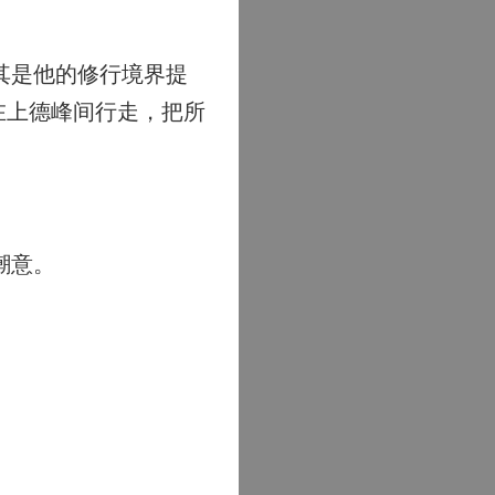
其是他的修行境界提
在上德峰间行走，把所
潮意。