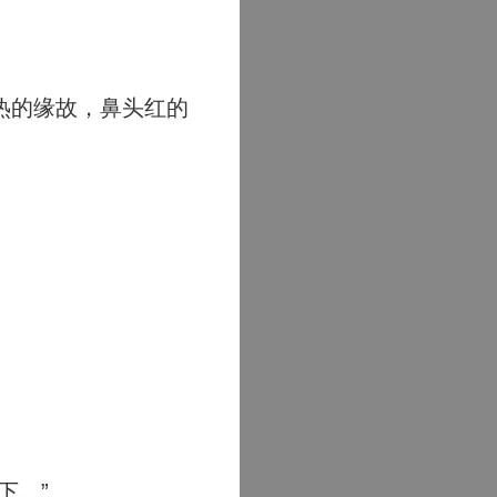
热的缘故，鼻头红的
下。”