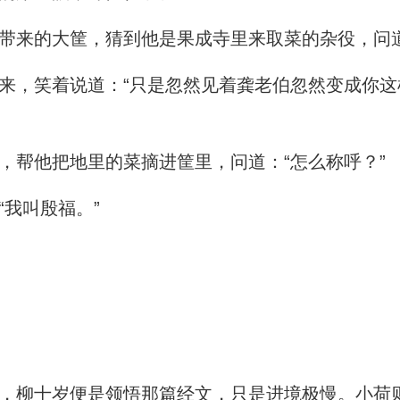
来的大筐，猜到他是果成寺里来取菜的杂役，问道
，笑着说道：“只是忽然见着龚老伯忽然变成你这
”
帮他把地里的菜摘进筐里，问道：“怎么称呼？”
我叫殷福。”
柳十岁便是领悟那篇经文，只是进境极慢。小荷