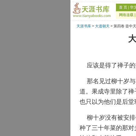
首 页
|
华
网络连载
天涯书库
>
大道朝天
> 第四卷 壶中
大
应该是得了禅子的
那名见过柳十岁与小
道。果成寺里除了禅
也只以为他们是后堂
柳十岁没有被安排俗
种了三十年菜的那对