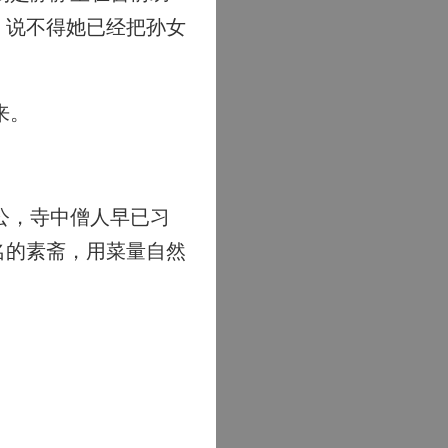
，说不得她已经把孙女
来。
公，寺中僧人早已习
名的素斋，用菜量自然
。