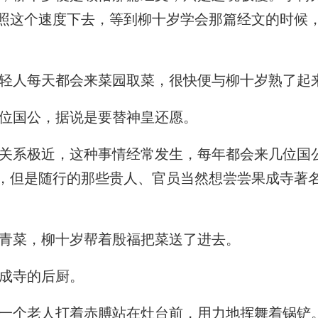
照这个速度下去，等到柳十岁学会那篇经文的时候
轻人每天都会来菜园取菜，很快便与柳十岁熟了起
位国公，据说是要替神皇还愿。
系极近，这种事情经常发生，每年都会来几位国
，但是随行的那些贵人、官员当然想尝尝果成寺著
青菜，柳十岁帮着殷福把菜送了进去。
成寺的后厨。
一个老人打着赤膊站在灶台前，用力地挥舞着锅铲