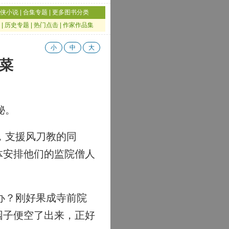
侠小说
|
合集专题
|
更多图书分类
|
历史专题
|
热门点击
|
作家作品集
小
中
大
种菜
秘。
，支援风刀教的同
体安排他们的监院僧人
办？刚好果成寺前院
园子便空了出来，正好