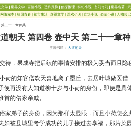
文文学
|
世界文学
|
言情小说
|
恐怖灵异
|
侦探推理
|
科幻小说
|
玄幻奇幻
|
世界名著
|
武
|
网络完本
|
校园青春
|
都市生活
|
影视文学
|
游戏小说
|
官场小说
|
盗墓小说
|
人物传记
天 第二十一章种菜
道朝天 第四卷 壶中天 第二十一章
所属书籍：
大道朝天
交待，果成寺把后续的事情安排的极为妥当而且隐
荷的知客僧欢天喜地离了墨丘，去居叶城做医僧
子便再没有人知道柳十岁与小荷的身份，即便是具
班首的俗家亲戚。
家弟子的身份，因为那样太显眼，而且小荷怎么
夫妇被县城里考学成功的儿子接过去享福，那片菜