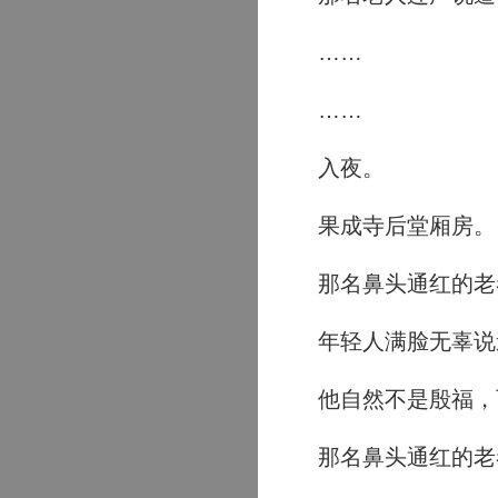
……
……
入夜。
果成寺后堂厢房。
那名鼻头通红的老者
年轻人满脸无辜说道
他自然不是殷福，
那名鼻头通红的老