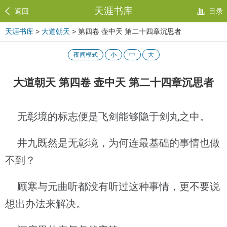
天涯书库
返回
目录
天涯书库
>
大道朝天
> 第四卷 壶中天 第二十四章沉思者
夜间模式
小
中
大
大道朝天 第四卷 壶中天 第二十四章沉思者
无彰境的标志便是飞剑能够隐于剑丸之中。
井九既然是无彰境，为何连最基础的事情也做
不到？
顾寒与元曲听都没有听过这种事情，更不要说
想出办法来解决。