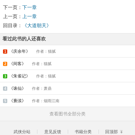
下一页：
下一章
上一页：
上一章
回目录：
《大道朝天》
看过此书的人还喜欢
《庆余年》
作者：猫腻
1
《间客》
作者：猫腻
2
《朱雀记》
作者：猫腻
3
《诛仙》
作者：萧鼎
4
《亵渎》
作者：烟雨江南
5
查看图书全部分类
武侠分站
意见反馈
书籍分类
回顶部