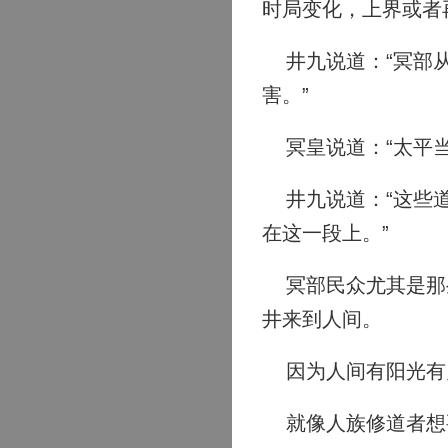
时局变化，上界或者
井九说道：“冥部从
害。”
冥皇说道：“太平当
井九说道：“这些道
在这一段上。”
冥部民众尤其是那些
井来到人间。
因为人间有阳光有
就像人族修道者想