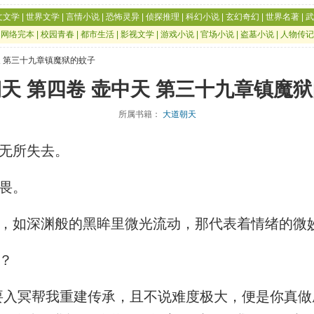
文文学
|
世界文学
|
言情小说
|
恐怖灵异
|
侦探推理
|
科幻小说
|
玄幻奇幻
|
世界名著
|
武
|
网络完本
|
校园青春
|
都市生活
|
影视文学
|
游戏小说
|
官场小说
|
盗墓小说
|
人物传记
天 第三十九章镇魔狱的蚊子
天 第四卷 壶中天 第三十九章镇魔
所属书籍：
大道朝天
无所失去。
畏。
，如深渊般的黑眸里微光流动，那代表着情绪的微
？
入冥帮我重建传承，且不说难度极大，便是你真做