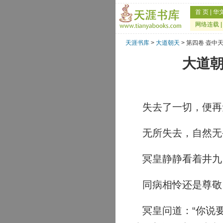
首 页
|
华
网络连载
天涯书库
>
大道朝天
> 第四卷 壶中
大道朝
失去了一切，便再
无所失去，自然无
冥皇静静看着井九
同病相怜还是尊敬
冥皇问道：“你说要