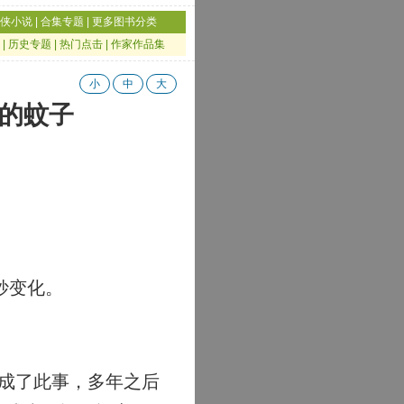
侠小说
|
合集专题
|
更多图书分类
|
历史专题
|
热门点击
|
作家作品集
小
中
大
狱的蚊子
妙变化。
成了此事，多年之后