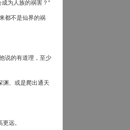
成为人族的祸害？”
来都不是仙界的祸
他说的有道理，至少
深渊、或是爬出通天
高更远。