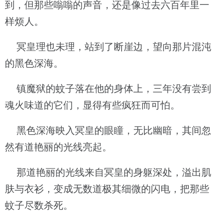
到，但那些嗡嗡的声音，还是像过去六百年里一
样烦人。
冥皇理也未理，站到了断崖边，望向那片混沌
的黑色深海。
镇魔狱的蚊子落在他的身体上，三年没有尝到
魂火味道的它们，显得有些疯狂而可怕。
黑色深海映入冥皇的眼瞳，无比幽暗，其间忽
然有道艳丽的光线亮起。
那道艳丽的光线来自冥皇的身躯深处，溢出肌
肤与衣衫，变成无数道极其细微的闪电，把那些
蚊子尽数杀死。