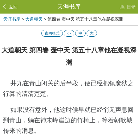
天涯书库
返回
目录
天涯书库
>
大道朝天
> 第四卷 壶中天 第五十八章他在凝视深渊
夜间模式
小
中
大
大道朝天 第四卷 壶中天 第五十八章他在凝视深
渊
井九在青山闭关的后半段，便已经把镇魔狱之
行算的清清楚楚。
如果没有意外，他这时候早就已经悄无声息回
到青山，躺在神末峰崖边的竹椅上，等着朝歌城
传来的消息。