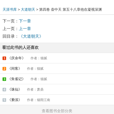
天涯书库
>
大道朝天
> 第四卷 壶中天 第五十八章他在凝视深渊
下一页：
下一章
上一页：
上一章
回目录：
《大道朝天》
看过此书的人还喜欢
《庆余年》
作者：猫腻
1
《间客》
作者：猫腻
2
《朱雀记》
作者：猫腻
3
《诛仙》
作者：萧鼎
4
《亵渎》
作者：烟雨江南
5
查看图书全部分类