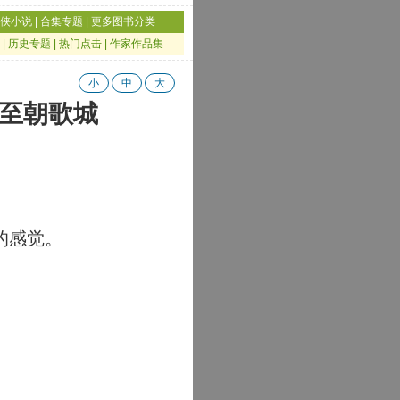
侠小说
|
合集专题
|
更多图书分类
|
历史专题
|
热门点击
|
作家作品集
小
中
大
齐至朝歌城
的感觉。