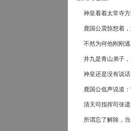
神皇看着太常寺方
鹿国公震惊想着，
不然为何他刚刚逃
井九是青山弟子，
神皇还是没有说话
鹿国公低声说道：“
清天司指挥司张遗爱
所谓忘了解除，当