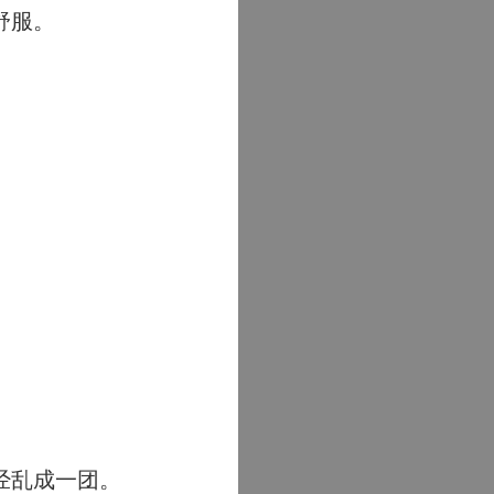
舒服。
经乱成一团。