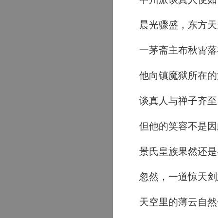
晨光骤盛，东方天
一茅斋主布秋霄落
他向镇魔狱所在的
谈真人与禅子齐至
但他的笑容不是因
景氏皇族果然还是
忽然，一道惊天剑
天空里的薄云自然