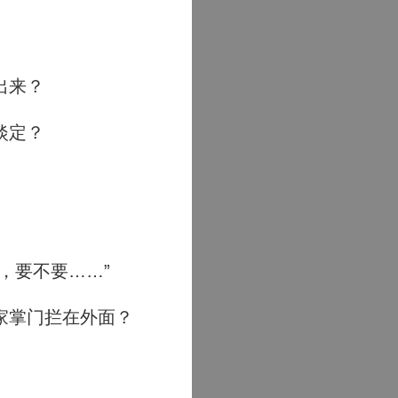
出来？
淡定？
，要不要……”
家掌门拦在外面？