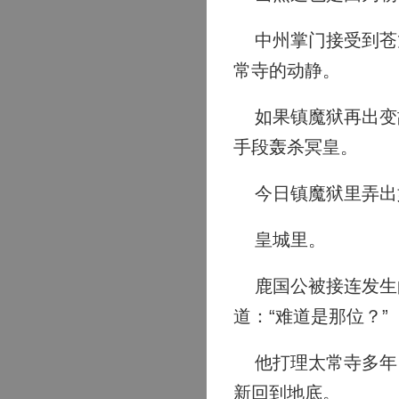
中州掌门接受到苍龙
常寺的动静。
如果镇魔狱再出变故
手段轰杀冥皇。
今日镇魔狱里弄出如
皇城里。
鹿国公被接连发生的
道：“难道是那位？”
他打理太常寺多年，
新回到地底。