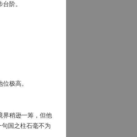
步台阶。
地位极高。
境界稍逊一筹，但他
一句国之柱石毫不为