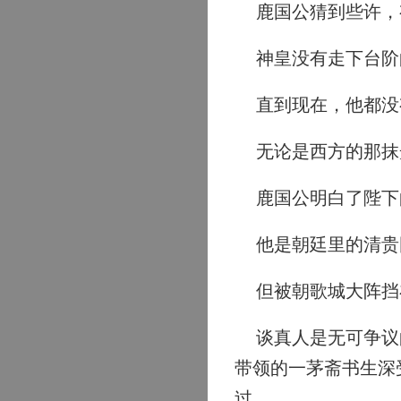
鹿国公猜到些许，
神皇没有走下台阶的
直到现在，他都没
无论是西方的那抹
鹿国公明白了陛下
他是朝廷里的清贵
但被朝歌城大阵挡
谈真人是无可争议的
带领的一茅斋书生深
过。