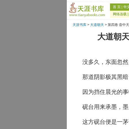
首 页
|
华
网络连载
天涯书库
>
大道朝天
> 第四卷 壶中
大道朝天
没多久，东面忽然
那道阴影极其黑暗
因为挡住晨光的事
砚台用来承墨，墨
这方砚台便是一茅