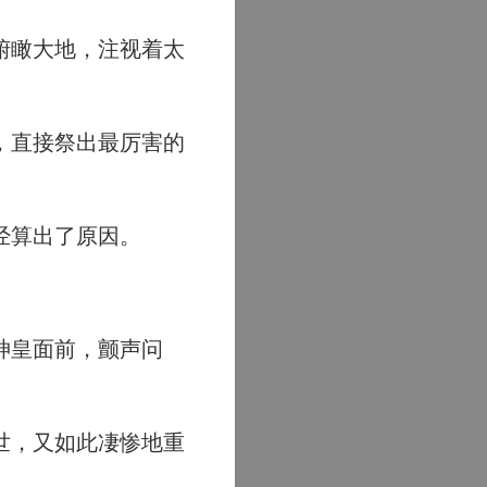
俯瞰大地，注视着太
，直接祭出最厉害的
经算出了原因。
神皇面前，颤声问
世，又如此凄惨地重