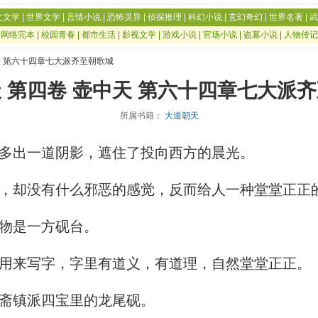
文文学
|
世界文学
|
言情小说
|
恐怖灵异
|
侦探推理
|
科幻小说
|
玄幻奇幻
|
世界名著
|
武
|
网络完本
|
校园青春
|
都市生活
|
影视文学
|
游戏小说
|
官场小说
|
盗墓小说
|
人物传记
天 第六十四章七大派齐至朝歌城
 第四卷 壶中天 第六十四章七大派
所属书籍：
大道朝天
多出一道阴影，遮住了投向西方的晨光。
，却没有什么邪恶的感觉，反而给人一种堂堂正正
物是一方砚台。
用来写字，字里有道义，有道理，自然堂堂正正。
斋镇派四宝里的龙尾砚。