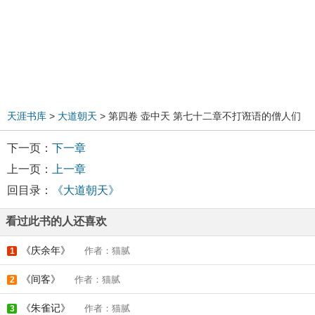
天涯书库
>
大道朝天
> 第四卷 壶中天 第七十二章不打诳语的僧人们
下一页：
下一章
上一页：
上一章
回目录：
《大道朝天》
看过此书的人还喜欢
《庆余年》
作者：猫腻
1
《间客》
作者：猫腻
2
《朱雀记》
作者：猫腻
3