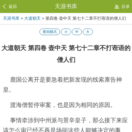
天涯书库
返回
目录
天涯书库
>
大道朝天
> 第四卷 壶中天 第七十二章不打诳语的僧人们
夜间模式
小
中
大
大道朝天 第四卷 壶中天 第七十二章不打诳语的
僧人们
鹿国公离开是要急着把新发现的线索禀告神
皇。
渡海僧暂停审案，也是因为相同的原因。
事情牵涉到中州派与景辛皇子，那么接下来应
该怎么审已经不再是场间这些人能够决定的事