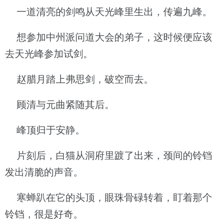
一道清亮的剑鸣从天光峰里生出，传遍九峰。
想参加中州派问道大会的弟子，这时候便应该
去天光峰参加试剑。
赵腊月踏上弗思剑，破空而去。
顾清与元曲紧随其后。
峰顶归于安静。
片刻后，白猫从洞府里踱了出来，颈间的铃铛
发出清脆的声音。
寒蝉趴在它的头顶，眼珠骨碌转着，盯着那个
铃铛，很是好奇。