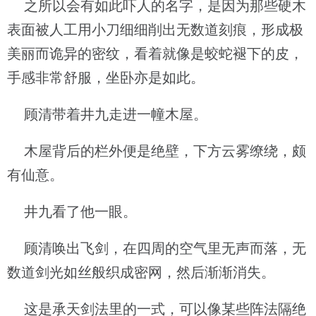
之所以会有如此吓人的名字，是因为那些硬木
表面被人工用小刀细细削出无数道刻痕，形成极
美丽而诡异的密纹，看着就像是蛟蛇褪下的皮，
手感非常舒服，坐卧亦是如此。
顾清带着井九走进一幢木屋。
木屋背后的栏外便是绝壁，下方云雾缭绕，颇
有仙意。
井九看了他一眼。
顾清唤出飞剑，在四周的空气里无声而落，无
数道剑光如丝般织成密网，然后渐渐消失。
这是承天剑法里的一式，可以像某些阵法隔绝