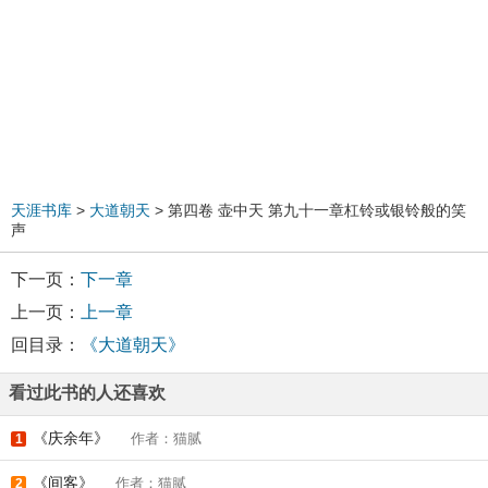
天涯书库
>
大道朝天
> 第四卷 壶中天 第九十一章杠铃或银铃般的笑
声
下一页：
下一章
上一页：
上一章
回目录：
《大道朝天》
看过此书的人还喜欢
《庆余年》
作者：猫腻
1
《间客》
作者：猫腻
2