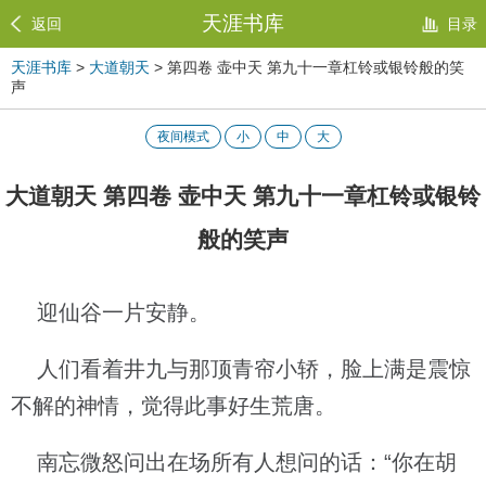
天涯书库
返回
目录
天涯书库
>
大道朝天
> 第四卷 壶中天 第九十一章杠铃或银铃般的笑
声
夜间模式
小
中
大
大道朝天 第四卷 壶中天 第九十一章杠铃或银铃
般的笑声
迎仙谷一片安静。
人们看着井九与那顶青帘小轿，脸上满是震惊
不解的神情，觉得此事好生荒唐。
南忘微怒问出在场所有人想问的话：“你在胡