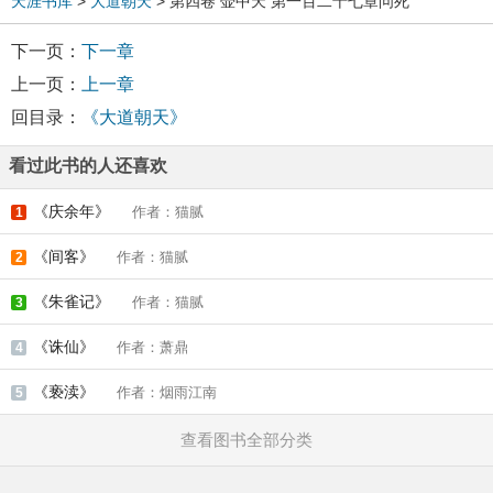
天涯书库
>
大道朝天
> 第四卷 壶中天 第一百二十七章问死
下一页：
下一章
上一页：
上一章
回目录：
《大道朝天》
看过此书的人还喜欢
《庆余年》
作者：猫腻
1
《间客》
作者：猫腻
2
《朱雀记》
作者：猫腻
3
《诛仙》
作者：萧鼎
4
《亵渎》
作者：烟雨江南
5
查看图书全部分类