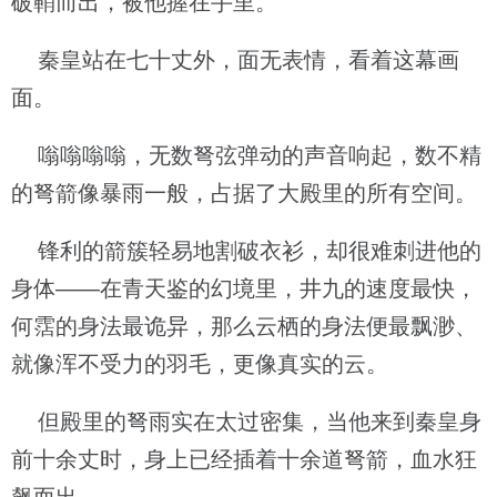
破鞘而出，被他握在手里。
秦皇站在七十丈外，面无表情，看着这幕画
面。
嗡嗡嗡嗡，无数弩弦弹动的声音响起，数不精
的弩箭像暴雨一般，占据了大殿里的所有空间。
锋利的箭簇轻易地割破衣衫，却很难刺进他的
身体——在青天鉴的幻境里，井九的速度最快，
何霑的身法最诡异，那么云栖的身法便最飘渺、
就像浑不受力的羽毛，更像真实的云。
但殿里的弩雨实在太过密集，当他来到秦皇身
前十余丈时，身上已经插着十余道弩箭，血水狂