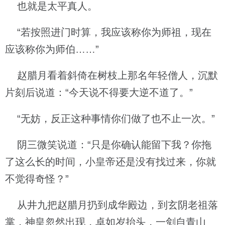
也就是太平真人。
“若按照进门时算，我应该称你为师祖，现在
应该称你为师伯……”
赵腊月看着斜倚在树枝上那名年轻僧人，沉默
片刻后说道：“今天说不得要大逆不道了。”
“无妨，反正这种事情你们做了也不止一次。”
阴三微笑说道：“只是你确认能留下我？你拖
了这么长的时间，小皇帝还是没有找过来，你就
不觉得奇怪？”
从井九把赵腊月扔到成华殿边，到玄阴老祖落
掌，神皇忽然出现，卓如岁抬头，一剑自青山