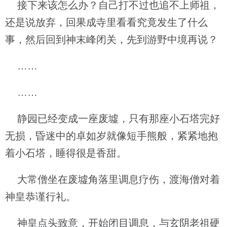
接下来该怎么办？自己打不过也追不上师祖，
还是说放弃，回果成寺里看看究竟发生了什么
事，然后回到神末峰闭关，先到游野中境再说？
……
……
静园已经变成一座废墟，只有那座小石塔完好
无损，昏迷中的卓如岁就像短手熊般，紧紧地抱
着小石塔，睡得很是香甜。
大常僧坐在废墟角落里调息疗伤，渡海僧对着
神皇恭谨行礼。
神皇点头致意，开始闭目调息，与玄阴老祖硬