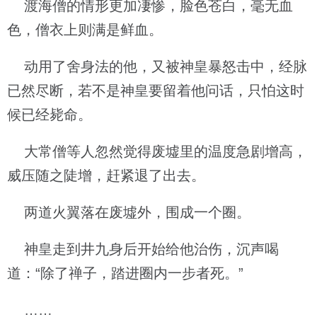
渡海僧的情形更加凄惨，脸色苍白，毫无血
色，僧衣上则满是鲜血。
动用了舍身法的他，又被神皇暴怒击中，经脉
已然尽断，若不是神皇要留着他问话，只怕这时
候已经毙命。
大常僧等人忽然觉得废墟里的温度急剧增高，
威压随之陡增，赶紧退了出去。
两道火翼落在废墟外，围成一个圈。
神皇走到井九身后开始给他治伤，沉声喝
道：“除了禅子，踏进圈内一步者死。”
……