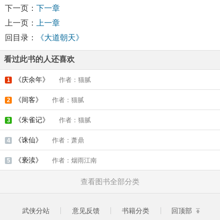
下一页：
下一章
上一页：
上一章
回目录：
《大道朝天》
看过此书的人还喜欢
《庆余年》
作者：猫腻
1
《间客》
作者：猫腻
2
《朱雀记》
作者：猫腻
3
《诛仙》
作者：萧鼎
4
《亵渎》
作者：烟雨江南
5
查看图书全部分类
武侠分站
意见反馈
书籍分类
回顶部