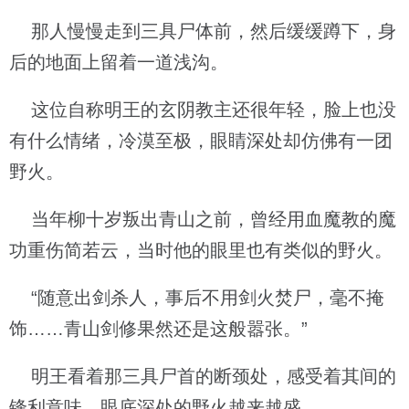
那人慢慢走到三具尸体前，然后缓缓蹲下，身
后的地面上留着一道浅沟。
这位自称明王的玄阴教主还很年轻，脸上也没
有什么情绪，冷漠至极，眼睛深处却仿佛有一团
野火。
当年柳十岁叛出青山之前，曾经用血魔教的魔
功重伤简若云，当时他的眼里也有类似的野火。
“随意出剑杀人，事后不用剑火焚尸，毫不掩
饰……青山剑修果然还是这般嚣张。”
明王看着那三具尸首的断颈处，感受着其间的
锋利意味，眼底深处的野火越来越盛。