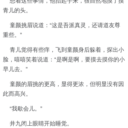
想着这些事情，他抬起手来，很自然地摸了摸
青儿的头。
童颜挑眉说道：“这是吾派真灵，还请道友尊
重些。”
青儿觉得有些痒，飞到童颜身后躲着，探出小
脸，嘻嘻笑着说道：“是啊是啊，要摸去摸你的小
早儿去。”
童颜的眉挑的更高，显得更浓，但明显没有因
此而高兴。
“我歇会儿。”
井九闭上眼睛开始睡觉。