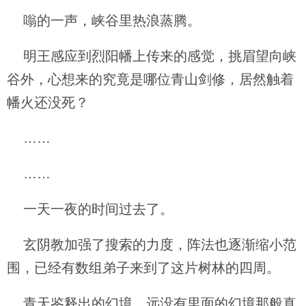
嗡的一声，峡谷里热浪蒸腾。
明王感应到烈阳幡上传来的感觉，挑眉望向峡
谷外，心想来的究竟是哪位青山剑修，居然触着
幡火还没死？
……
……
一天一夜的时间过去了。
玄阴教加强了搜索的力度，阵法也逐渐缩小范
围，已经有数组弟子来到了这片树林的四周。
青天鉴释出的幻境，远没有里面的幻境那般真