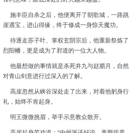
施丰臣自杀之后，他便离开了朝歌城，一路跳
崖遇宝，进山得缘，终于修成一身惊天魔功。
待逐走苏子叶、掌权玄阴宗后，他重新祭炼了
烈阳幡，更是成为了邪道的一位大人物。
他最想做的事情就是杀死井九与赵腊月，自然
对青山剑意进行过深入的了解。
高崖忽然从峡谷深处走了出来，对着他躬身行
礼，始终不肯起身。
明王微微挑眉，举手示意教众散开。
高崖起身苦劝道：“中州派还好说，童颜毕竟