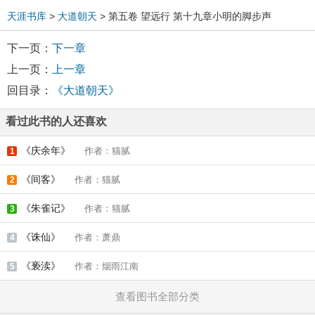
天涯书库
>
大道朝天
> 第五卷 望远行 第十九章小明的脚步声
下一页：
下一章
上一页：
上一章
回目录：
《大道朝天》
看过此书的人还喜欢
《庆余年》
作者：猫腻
1
《间客》
作者：猫腻
2
《朱雀记》
作者：猫腻
3
《诛仙》
作者：萧鼎
4
《亵渎》
作者：烟雨江南
5
查看图书全部分类