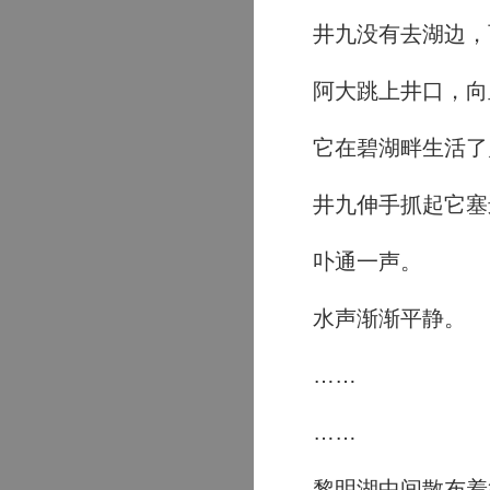
井九没有去湖边，
阿大跳上井口，向里
它在碧湖畔生活了
井九伸手抓起它塞
卟通一声。
水声渐渐平静。
……
……
黎明湖中间散布着