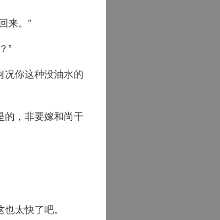
回来。”
？”
何况你这种没油水的
是的，非要嫁和尚干
这也太快了吧。