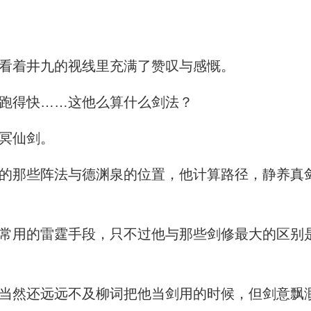
看着井九的视线里充满了赞叹与感慨。
跑得快……这他么算什么剑法？
冥仙剑。
那些阵法与德渊泉的位置，他计算路径，静养真
用的雷霆手段，只不过他与那些剑修最大的区别
然还远远不及柳词把他当剑用的时候，但剑意飘