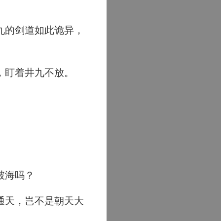
九的剑道如此诡异，
，盯着井九不放。
破海吗？
通天，岂不是朝天大