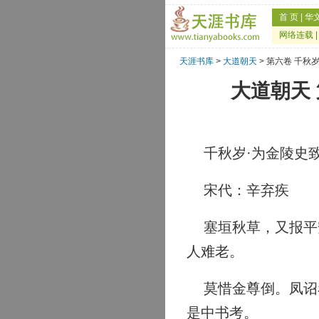
首 页
|
华
网络连载
天涯书库
>
大道朝天
> 第六卷 千秋
大道朝天
千秋岁·为金陵史
宋代：辛弃疾
塞垣秋草，又报平安
人难老。
莫惜金尊倒。凤诏看
是中书考。