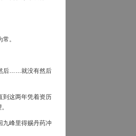
为常。
然后……就没有然后
直到这两年凭着资历
望。
回九峰里得赐丹药冲