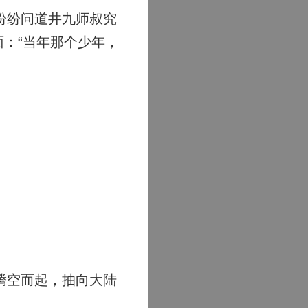
纷纷问道井九师叔究
：“当年那个少年，
腾空而起，抽向大陆