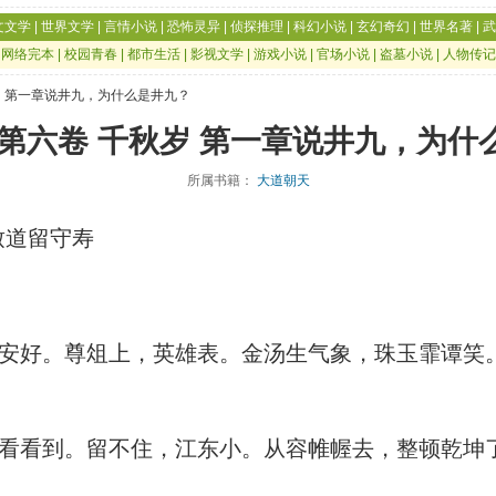
文文学
|
世界文学
|
言情小说
|
恐怖灵异
|
侦探推理
|
科幻小说
|
玄幻奇幻
|
世界名著
|
武
|
网络完本
|
校园青春
|
都市生活
|
影视文学
|
游戏小说
|
官场小说
|
盗墓小说
|
人物传记
岁 第一章说井九，为什么是井九？
 第六卷 千秋岁 第一章说井九，为什
所属书籍：
大道朝天
致道留守寿
好。尊俎上，英雄表。金汤生气象，珠玉霏谭笑
看到。留不住，江东小。从容帷幄去，整顿乾坤