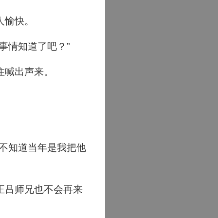
人愉快。
事情知道了吧？”
住喊出声来。
不知道当年是我把他
正吕师兄也不会再来