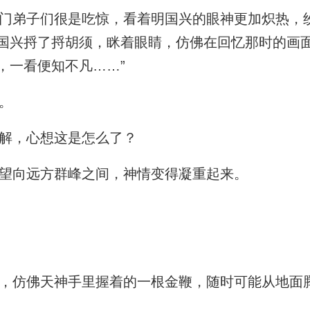
弟子们很是吃惊，看着明国兴的眼神更加炽热，
国兴捋了捋胡须，眯着眼睛，仿佛在回忆那时的画面
，一看便知不凡……”
。
解，心想这是怎么了？
望向远方群峰之间，神情变得凝重起来。
仿佛天神手里握着的一根金鞭，随时可能从地面