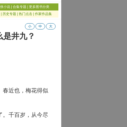
侠小说
|
合集专题
|
更多图书分类
|
历史专题
|
热门点击
|
作家作品集
小
中
大
么是井九？
。春近也，梅花得似
了。千百岁，从今尽