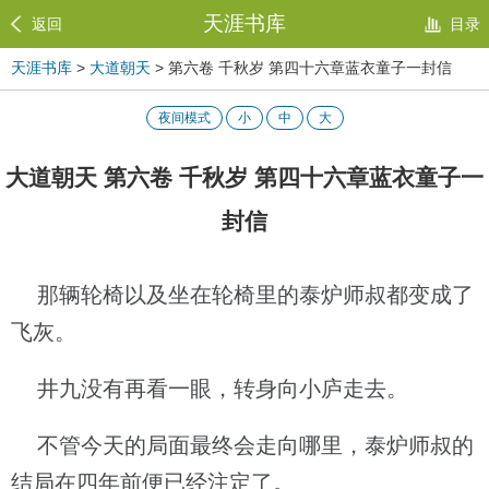
天涯书库
返回
目录
天涯书库
>
大道朝天
> 第六卷 千秋岁 第四十六章蓝衣童子一封信
夜间模式
小
中
大
大道朝天 第六卷 千秋岁 第四十六章蓝衣童子一
封信
那辆轮椅以及坐在轮椅里的泰炉师叔都变成了
飞灰。
井九没有再看一眼，转身向小庐走去。
不管今天的局面最终会走向哪里，泰炉师叔的
结局在四年前便已经注定了。