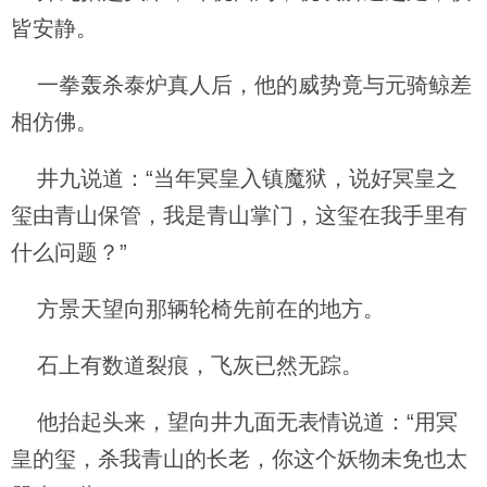
皆安静。
一拳轰杀泰炉真人后，他的威势竟与元骑鲸差
相仿佛。
井九说道：“当年冥皇入镇魔狱，说好冥皇之
玺由青山保管，我是青山掌门，这玺在我手里有
什么问题？”
方景天望向那辆轮椅先前在的地方。
石上有数道裂痕，飞灰已然无踪。
他抬起头来，望向井九面无表情说道：“用冥
皇的玺，杀我青山的长老，你这个妖物未免也太