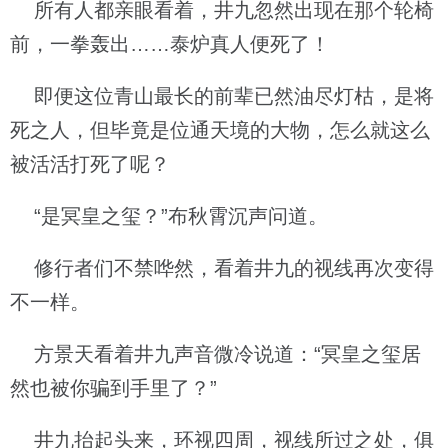
所有人都亲眼看着，井九忽然出现在那个轮椅
前，一拳轰出……泰炉真人便死了！
即便这位青山最长的前辈已然油尽灯枯，是将
死之人，但毕竟是位通天境的大物，怎么就这么
被活活打死了呢？
“是冥皇之玺？”布秋霄沉声问道。
修行者们不禁哗然，看着井九的视线再次变得
不一样。
方景天看着井九声音微冷说道：“冥皇之玺居
然也被你骗到手里了？”
井九抬起头来，环视四周，视线所过之处，俱