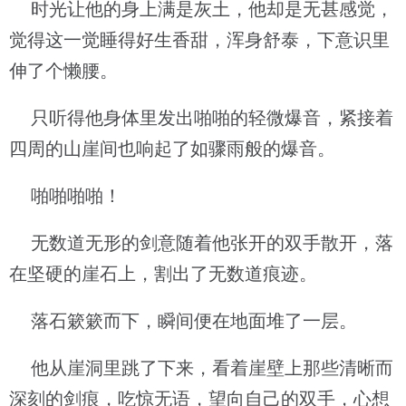
时光让他的身上满是灰土，他却是无甚感觉，
觉得这一觉睡得好生香甜，浑身舒泰，下意识里
伸了个懒腰。
只听得他身体里发出啪啪的轻微爆音，紧接着
四周的山崖间也响起了如骤雨般的爆音。
啪啪啪啪！
无数道无形的剑意随着他张开的双手散开，落
在坚硬的崖石上，割出了无数道痕迹。
落石簌簌而下，瞬间便在地面堆了一层。
他从崖洞里跳了下来，看着崖壁上那些清晰而
深刻的剑痕，吃惊无语，望向自己的双手，心想