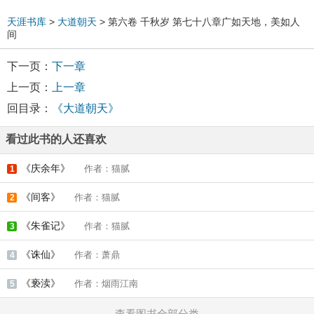
天涯书库
>
大道朝天
> 第六卷 千秋岁 第七十八章广如天地，美如人
间
下一页：
下一章
上一页：
上一章
回目录：
《大道朝天》
看过此书的人还喜欢
《庆余年》
作者：猫腻
1
《间客》
作者：猫腻
2
《朱雀记》
作者：猫腻
3
《诛仙》
作者：萧鼎
4
《亵渎》
作者：烟雨江南
5
查看图书全部分类