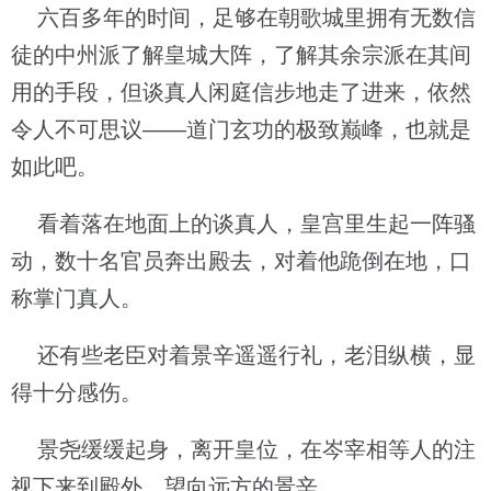
六百多年的时间，足够在朝歌城里拥有无数信
徒的中州派了解皇城大阵，了解其余宗派在其间
用的手段，但谈真人闲庭信步地走了进来，依然
令人不可思议——道门玄功的极致巅峰，也就是
如此吧。
看着落在地面上的谈真人，皇宫里生起一阵骚
动，数十名官员奔出殿去，对着他跪倒在地，口
称掌门真人。
还有些老臣对着景辛遥遥行礼，老泪纵横，显
得十分感伤。
景尧缓缓起身，离开皇位，在岑宰相等人的注
视下来到殿外，望向远方的景辛。