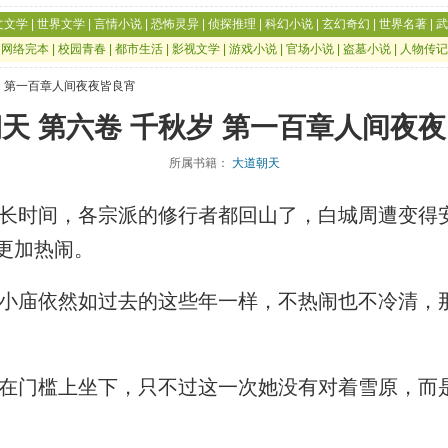
文文学
|
世界文学
|
言情小说
|
恐怖灵异
|
侦探推理
|
科幻小说
|
玄幻奇幻
|
世界名著
|
武
|
网络完本
|
校园青春
|
都市生活
|
影视文学
|
游戏小说
|
官场小说
|
盗墓小说
|
人物传记
岁 第一百章人间夜夜皆良宵
天 第六卷 千秋岁 第一百章人间夜
所属书籍：
大道朝天
时间，各宗派的修行者都回山了，白城周遭变得
更加热闹。
庙依然如过去的这些年一样，不热闹也不冷清，
门槛上坐下，只不过这一次她没有对着雪原，而