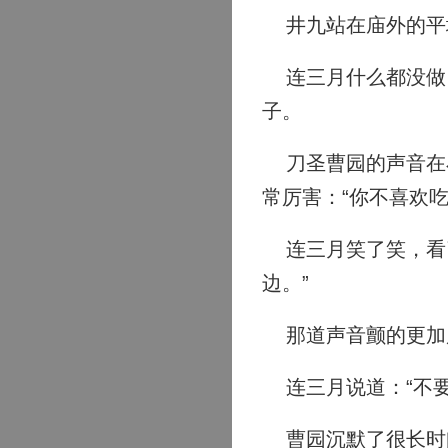
井九站在庙外的平
连三月什么都没做，
子。
刀圣曹园的声音在小
常厉害：“你不喜欢
连三月笑了笑，看了
边。”
那道声音颤的更加厉
连三月说道：“不要
曹园沉默了很长时间