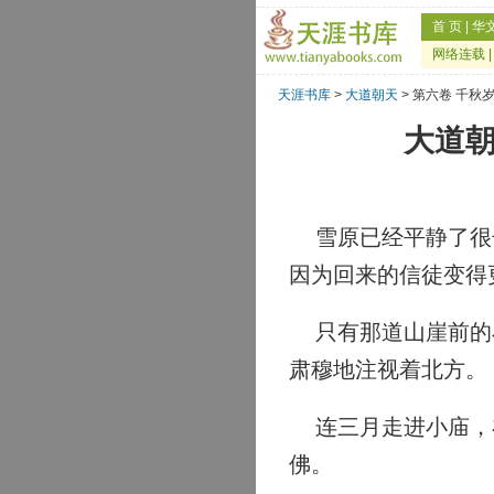
首 页
|
华
网络连载
天涯书库
>
大道朝天
> 第六卷 千秋
大道朝
雪原已经平静了很长
因为回来的信徒变得
只有那道山崖前的小
肃穆地注视着北方。
连三月走进小庙，在
佛。