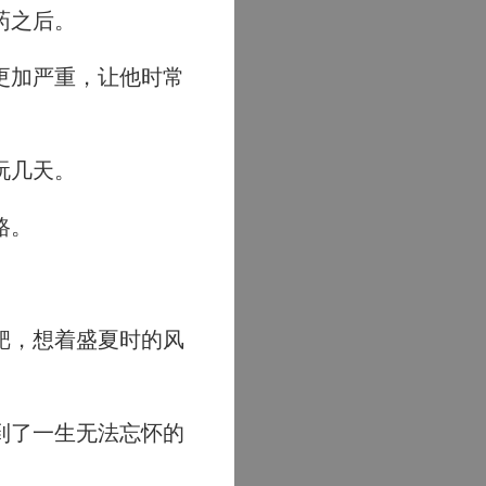
药之后。
更加严重，让他时常
玩几天。
路。
靶，想着盛夏时的风
到了一生无法忘怀的