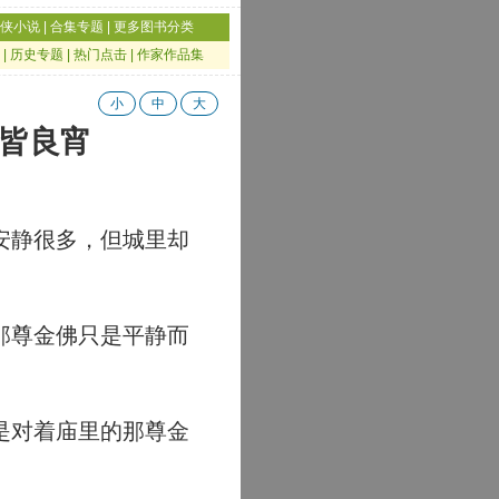
侠小说
|
合集专题
|
更多图书分类
|
历史专题
|
热门点击
|
作家作品集
小
中
大
夜皆良宵
安静很多，但城里却
那尊金佛只是平静而
是对着庙里的那尊金