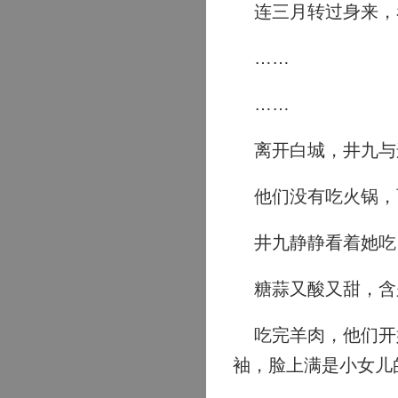
连三月转过身来，看
……
……
离开白城，井九与
他们没有吃火锅，
井九静静看着她吃
糖蒜又酸又甜，含
吃完羊肉，他们开始
袖，脸上满是小女儿