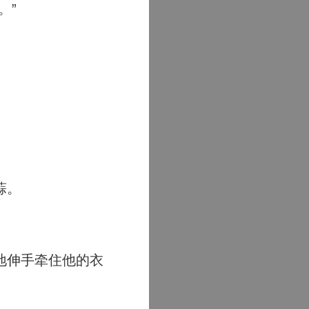
。”
蒜。
地伸手牵住他的衣