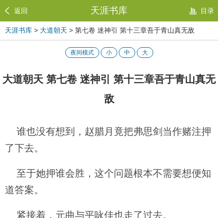
天涯书库
返回
目录
天涯书库
>
大道朝天
> 第七卷 迷神引 第十三章吾于青山真无敌
夜间模式
小
中
大
大道朝天 第七卷 迷神引 第十三章吾于青山真无
敌
谁也没有想到，赵腊月竟把弗思剑当作赌注押
了下去。
至于她押谁会胜，这个问题根本不需要想便知
道答案。
紧接着，元曲与平咏佳也走了过去。