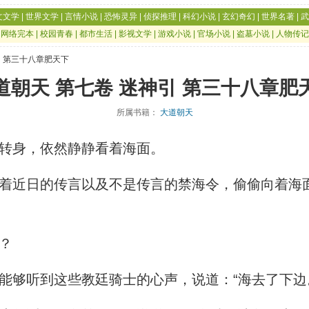
文文学
|
世界文学
|
言情小说
|
恐怖灵异
|
侦探推理
|
科幻小说
|
玄幻奇幻
|
世界名著
|
武
|
网络完本
|
校园青春
|
都市生活
|
影视文学
|
游戏小说
|
官场小说
|
盗墓小说
|
人物传记
引 第三十八章肥天下
道朝天 第七卷 迷神引 第三十八章肥
所属书籍：
大道朝天
转身，依然静静看着海面。
近日的传言以及不是传言的禁海令，偷偷向着海
？
够听到这些教廷骑士的心声，说道：“海去了下边