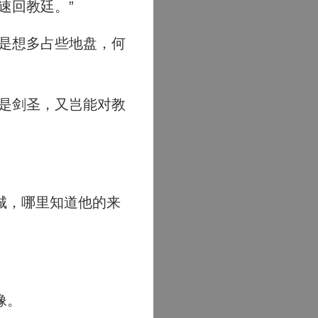
速回教廷。”
是想多占些地盘，何
是剑圣，又岂能对教
城，哪里知道他的来
像。