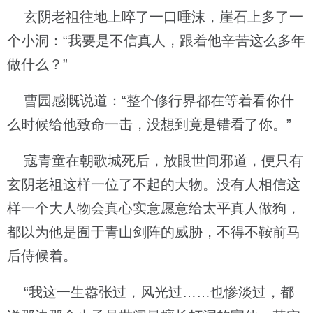
玄阴老祖往地上啐了一口唾沫，崖石上多了一
个小洞：“我要是不信真人，跟着他辛苦这么多年
做什么？”
曹园感慨说道：“整个修行界都在等着看你什
么时候给他致命一击，没想到竟是错看了你。”
寇青童在朝歌城死后，放眼世间邪道，便只有
玄阴老祖这样一位了不起的大物。没有人相信这
样一个大人物会真心实意愿意给太平真人做狗，
都以为他是囿于青山剑阵的威胁，不得不鞍前马
后侍候着。
“我这一生嚣张过，风光过……也惨淡过，都