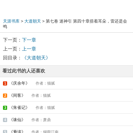
天涯书库
>
大道朝天
> 第七卷 迷神引 第四十章捂着耳朵，雷还是会
鸣
下一页：
下一章
上一页：
上一章
回目录：
《大道朝天》
看过此书的人还喜欢
《庆余年》
作者：猫腻
1
《间客》
作者：猫腻
2
《朱雀记》
作者：猫腻
3
《诛仙》
作者：萧鼎
4
《亵渎》
作者：烟雨江南
5