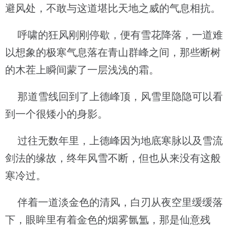
避风处，不敢与这道堪比天地之威的气息相抗。
呼啸的狂风刚刚停歇，便有雪花降落，一道难
以想象的极寒气息落在青山群峰之间，那些断树
的木茬上瞬间蒙了一层浅浅的霜。
那道雪线回到了上德峰顶，风雪里隐隐可以看
到一个很矮小的身影。
过往无数年里，上德峰因为地底寒脉以及雪流
剑法的缘故，终年风雪不断，但也从来没有这般
寒冷过。
伴着一道淡金色的清风，白刃从夜空里缓缓落
下，眼眸里有着金色的烟雾氤氲，那是仙意残