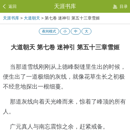
天涯书库
返回
目录
天涯书库
>
大道朝天
> 第七卷 迷神引 第五十三章雪姬
夜间模式
小
中
大
大道朝天 第七卷 迷神引 第五十三章雪姬
当那道雪线刚刚从上德峰裂缝里生出的时候，
便生出了一道极细的灰线，就像花草生长之初极
不经意地探出一根细蔓。
那道灰线向着天光峰而来，惊着了峰顶的所有
人。
广元真人与南忘震惊之余，赶紧戒备。