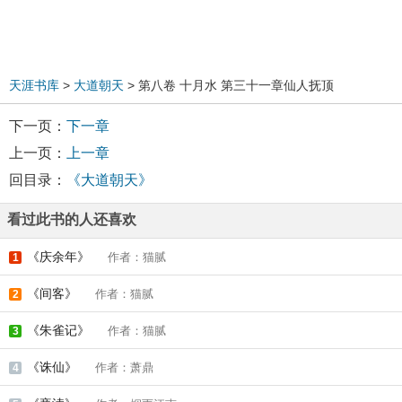
天涯书库
>
大道朝天
> 第八卷 十月水 第三十一章仙人抚顶
下一页：
下一章
上一页：
上一章
回目录：
《大道朝天》
看过此书的人还喜欢
《庆余年》
作者：猫腻
1
《间客》
作者：猫腻
2
《朱雀记》
作者：猫腻
3
《诛仙》
作者：萧鼎
4