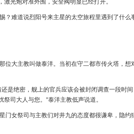
，激光炮对准外围，安全阀明显已经打开。
惕？难道说烈阳号来主星的太空旅程里遇到了什么
位大主教叫做泰洋。当初在守二都市传火塔，想
还是绝密，舰上的官兵应该会被封闭调查一段时间
扰祭司大人与您。”泰洋主教低声说道。
门女祭司与主教们对井九的态度都很谦卑，隐约