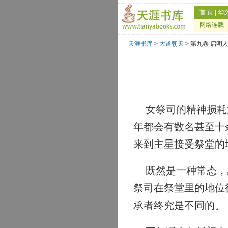
首 页
|
华
网络连载
天涯书库
>
大道朝天
> 第九卷 启明
女祭司的精神损耗太
年都会有数名甚至十
来到主星接受祭堂的
既然是一种常态，星
祭司在祭堂里的地位
承者终究是不同的。