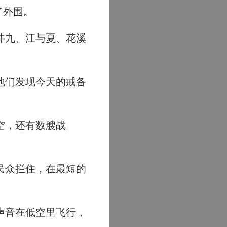
了外围。
井九、江与夏、花溪
他们发现今天的戒备
空，还有数艘战
民众拦住，在最短的
声音在低空里飞行，