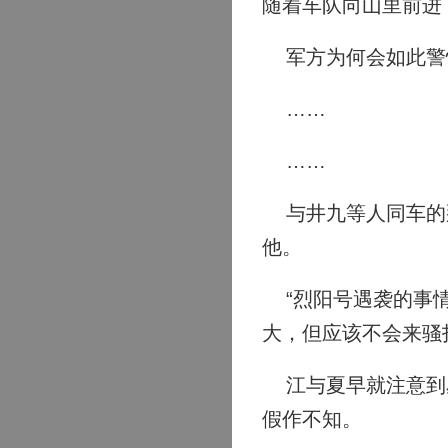
随着车队向山里前进
军方为何会如此警
……
……
与井九等人同车的那
他。
“烈阳号遇袭的事情
大，但应该不会来骚
江与夏早就注意到星
假作不知。