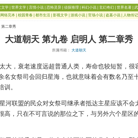
文文学
|
世界文学
|
言情小说
|
恐怖灵异
|
侦探推理
|
科幻小说
|
玄幻奇幻
|
世界名著
|
武
|
网络完本
|
校园青春
|
都市生活
|
影视文学
|
游戏小说
|
官场小说
|
盗墓小说
|
人物传记
人 第二章秀
大道朝天 第九卷 启明人 第二章秀
所属书籍：
大道朝天
大，衰老速度远超普通人类，寿命也较短暂，很
余名女祭司会回归星海，也就意味着会有数名乃至
培训。
河联盟的民众对女祭司继承者抵达主星应该不会
很高，只在不可言说的那位之下，与另外六个星区