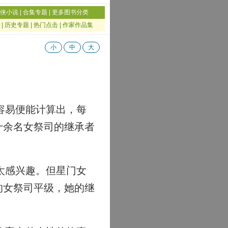
侠小说
|
合集专题
|
更多图书分类
|
历史专题
|
热门点击
|
作家作品集
小
中
大
容易便能计算出，每
十余名女祭司的继承者
太感兴趣。但星门女
的女祭司平级，她的继