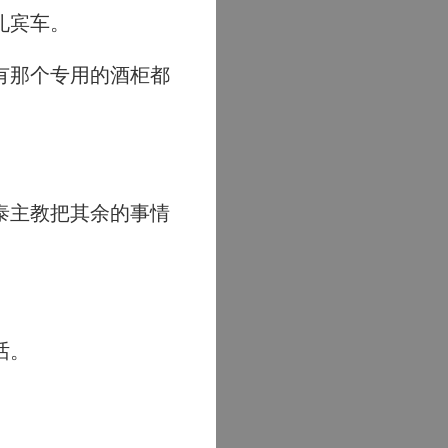
礼宾车。
有那个专用的酒柜都
。
泰主教把其余的事情
话。