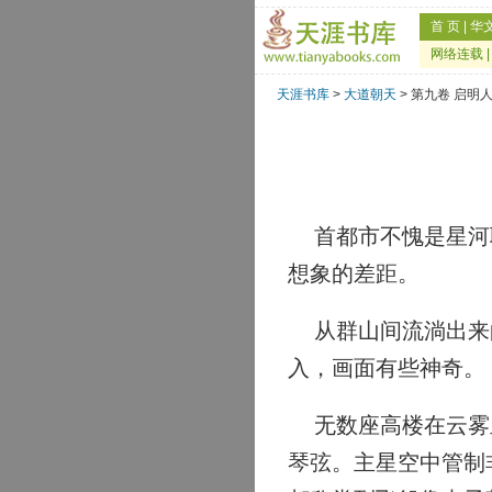
首 页
|
华
网络连载
天涯书库
>
大道朝天
> 第九卷 启明
首都市不愧是星河联
想象的差距。
从群山间流淌出来的
入，画面有些神奇。
无数座高楼在云雾里
琴弦。主星空中管制