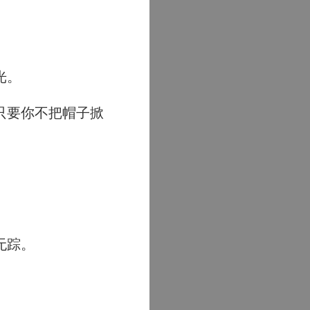
光。
只要你不把帽子掀
无踪。