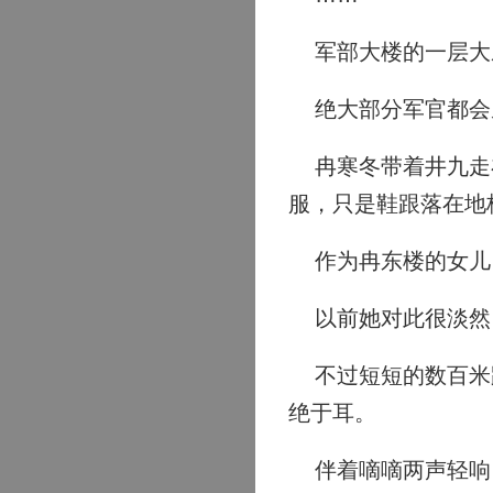
军部大楼的一层大
绝大部分军官都会
冉寒冬带着井九走在
服，只是鞋跟落在地
作为冉东楼的女儿，
以前她对此很淡然
不过短短的数百米距
绝于耳。
伴着嘀嘀两声轻响，