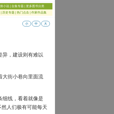
侠小说
|
合集专题
|
更多图书分类
|
历史专题
|
热门点击
|
作家作品集
小
中
大
差异，建设则有难以
着大街小巷向里面流
条细线，看着就像是
不然人们极有可能每天