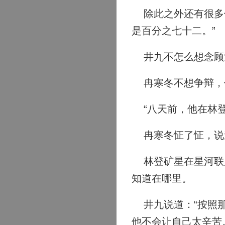
除此之外还有很多信
是百分之七十二。”
井九不怎么想念顾清
冉寒冬不想争辩，但
“八天前，他在林登
冉寒冬怔了怔，说道
林登矿星在星河联盟
知道在哪里。
井九说道：“按照那
他不会让自己太辛苦