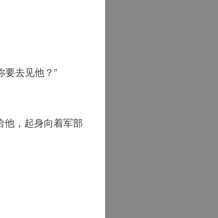
你要去见他？”
给他，起身向着军部