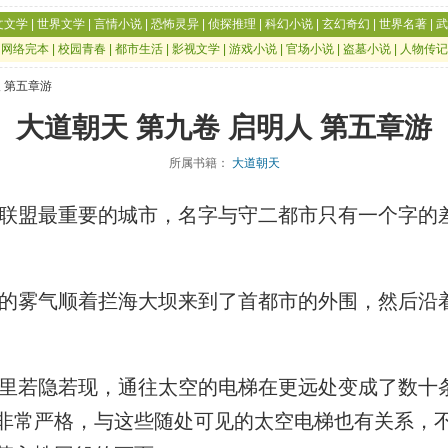
文文学
|
世界文学
|
言情小说
|
恐怖灵异
|
侦探推理
|
科幻小说
|
玄幻奇幻
|
世界名著
|
武
|
网络完本
|
校园青春
|
都市生活
|
影视文学
|
游戏小说
|
官场小说
|
盗墓小说
|
人物传记
人 第五章游
大道朝天 第九卷 启明人 第五章游
所属书籍：
大道朝天
盟最重要的城市，名字与守二都市只有一个字的
雾气顺着拦海大坝来到了首都市的外围，然后沿
若隐若现，通往太空的电梯在更远处变成了数十
非常严格，与这些随处可见的太空电梯也有关系，