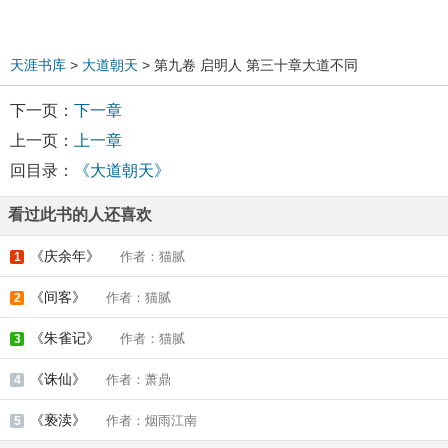
天涯书库
>
大道朝天
> 第九卷 启明人 第三十章大道不同
下一页：
下一章
上一页：
上一章
回目录：
《大道朝天》
看过此书的人还喜欢
《庆余年》
作者：猫腻
1
《间客》
作者：猫腻
2
《朱雀记》
作者：猫腻
3
《诛仙》
作者：萧鼎
4
《亵渎》
作者：烟雨江南
5