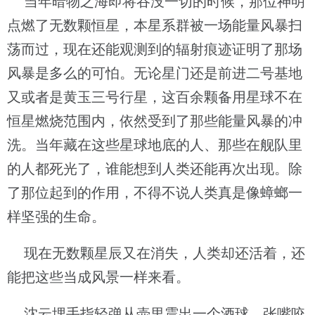
当年暗物之海即将吞没一切的时候，那位神明
点燃了无数颗恒星，本星系群被一场能量风暴扫
荡而过，现在还能观测到的辐射痕迹证明了那场
风暴是多么的可怕。无论星门还是前进二号基地
又或者是黄玉三号行星，这百余颗备用星球不在
恒星燃烧范围内，依然受到了那些能量风暴的冲
洗。当年藏在这些星球地底的人、那些在舰队里
的人都死光了，谁能想到人类还能再次出现。除
了那位起到的作用，不得不说人类真是像蟑螂一
样坚强的生命。
现在无数颗星辰又在消失，人类却还活着，还
能把这些当成风景一样来看。
沈云埋手指轻弹从壶里震出一个酒球，张嘴咬