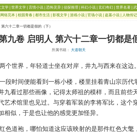
文文学
|
世界文学
|
言情小说
|
恐怖灵异
|
侦探推理
|
科幻小说
|
玄幻奇幻
|
世界名著
|
武
|
网络完本
|
校园青春
|
都市生活
|
影视文学
|
游戏小说
|
官场小说
|
盗墓小说
|
人物传记
人 第六十二章一切都是假的（下）
 第九卷 启明人 第六十二章一切都是
所属书籍：
大道朝天
两个世界，年轻道士坐在对岸，井九与西来在这边
段时间便能看到一栋小楼，楼里挂着青山宗历代
井九看过那些画像，记得太师祖的模样，而且前些
代艺术馆里也见过。与穿着军装的李将军比，这个
加相似，于是也让他的感觉更加怪异。
色道袍，哪怕知道这应该映射的是那件红色大氅