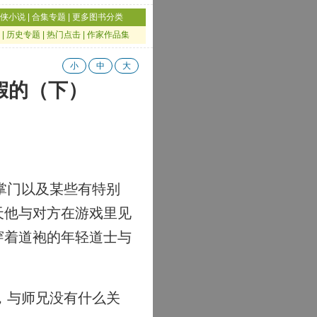
侠小说
|
合集专题
|
更多图书分类
|
历史专题
|
热门点击
|
作家作品集
小
中
大
假的（下）
。
掌门以及某些有特别
天他与对方在游戏里见
穿着道袍的年轻道士与
，与师兄没有什么关