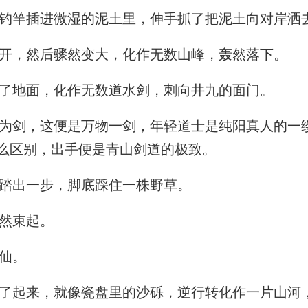
钓竿插进微湿的泥土里，伸手抓了把泥土向对岸洒
开，然后骤然变大，化作无数山峰，轰然落下。
了地面，化作无数道水剑，刺向井九的面门。
剑，这便是万物一剑，年轻道士是纯阳真人的一
么区别，出手便是青山剑道的极致。
踏出一步，脚底踩住一株野草。
然束起。
仙。
起来，就像瓷盘里的沙砾，逆行转化作一片山河