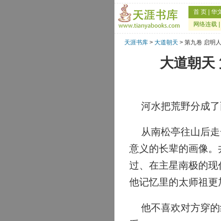
首 页
|
华
网络连载
天涯书库
>
大道朝天
> 第九卷 启明
大道朝天
河水把荒野分成了
从南松亭往山后走一
意义的长辈的画像。
过、在主星南极的现
他记忆里的太师祖更
他不喜欢对方穿的红