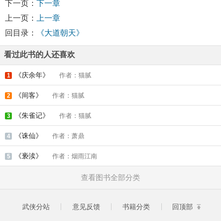
下一页：
下一章
上一页：
上一章
回目录：
《大道朝天》
看过此书的人还喜欢
《庆余年》
作者：猫腻
1
《间客》
作者：猫腻
2
《朱雀记》
作者：猫腻
3
《诛仙》
作者：萧鼎
4
《亵渎》
作者：烟雨江南
5
查看图书全部分类
武侠分站
意见反馈
书籍分类
回顶部