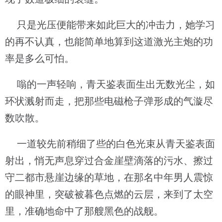
只是光压便能带来如此巨大的冲击力，她学习
的再不认真，也能简单地算到这道激光主炮的功
率是多么可怕。
嗡的一声轻响，青天鉴表面生出无数光尘，如
环状溅射而走，把那些电磁枪子弹形成的气漩尽
数吹散。
一道较先前稍细了些的白色光束从青天鉴表面
射出，悄无声息穿过合金崖壁滴落的污水、擦过
守二都市悬崖边缘的草地，在那名中年男人震惊
的眼神里，突破被暮色点燃的云层，来到了太空
里，准确地命中了那艘黑色的战舰。