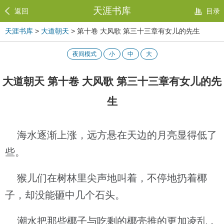
天涯书库
返回
目录
天涯书库
>
大道朝天
> 第十卷 大风歌 第三十三章有女儿的先生
夜间模式
小
中
大
大道朝天 第十卷 大风歌 第三十三章有女儿的先
生
海水逐渐上涨，远方悬在天边的月亮显得低了
些。
猴儿们在树林里尖声地叫着，不停地扔着椰
子，却没能砸中几个石头。
潮水把那些椰子与吃剩的椰壳推的更加凌乱，