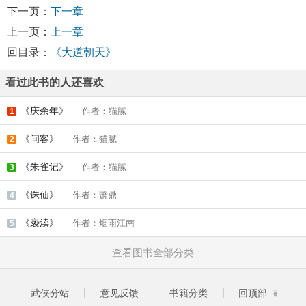
下一页：
下一章
上一页：
上一章
回目录：
《大道朝天》
看过此书的人还喜欢
《庆余年》
作者：猫腻
1
《间客》
作者：猫腻
2
《朱雀记》
作者：猫腻
3
《诛仙》
作者：萧鼎
4
《亵渎》
作者：烟雨江南
5
查看图书全部分类
武侠分站
意见反馈
书籍分类
回顶部