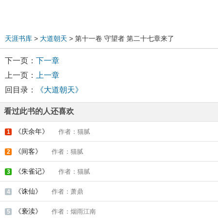
天涯书库
>
大道朝天
> 第十一卷 守望者 第二十七章来了
下一页：
下一章
上一页：
上一章
回目录：
《大道朝天》
看过此书的人还喜欢
《庆余年》
作者：猫腻
1
《间客》
作者：猫腻
2
《朱雀记》
作者：猫腻
3
《诛仙》
作者：萧鼎
4
《亵渎》
作者：烟雨江南
5