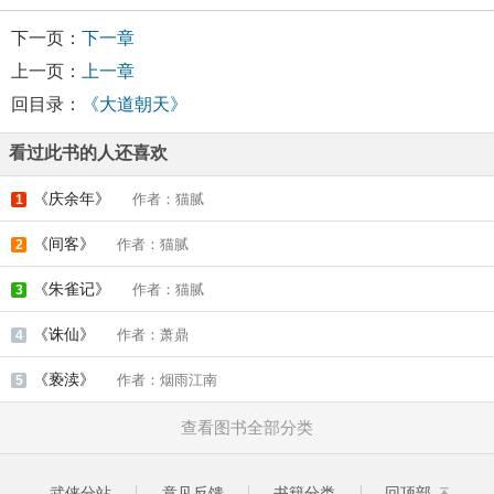
下一页：
下一章
上一页：
上一章
回目录：
《大道朝天》
看过此书的人还喜欢
《庆余年》
作者：猫腻
1
《间客》
作者：猫腻
2
《朱雀记》
作者：猫腻
3
《诛仙》
作者：萧鼎
4
《亵渎》
作者：烟雨江南
5
查看图书全部分类
武侠分站
意见反馈
书籍分类
回顶部