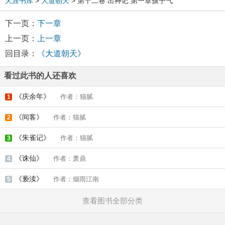
天涯书库
>
大道朝天
> 第十二卷 出神记 第一章孩子气
下一页：
下一章
上一页：
上一章
回目录：
《大道朝天》
看过此书的人还喜欢
《庆余年》
作者：猫腻
1
《间客》
作者：猫腻
2
《朱雀记》
作者：猫腻
3
《诛仙》
作者：萧鼎
4
《亵渎》
作者：烟雨江南
5
查看图书全部分类