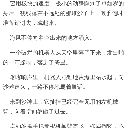
它用极快的速度、极小的动静蹿到了卓如岁的
身后，视线落在不远处的那堆沙子上，似乎随时
准备钻进去，藏起来。
海风不停向着空出来的地方涌入。
一个破烂的机器人从天空里落了下来，发出啪
的一声脆响，落进了海里。
喀喀响声里，机器人艰难地从海里站水起，向
沙滩走来，一路不停地骂着脏话。
来到沙滩上，它扯掉已经完全无用的左机械
臂，向着卓如岁砸了过去。
卓如岁挥手把那根机械臂震飞，柳眉倒竖，骂