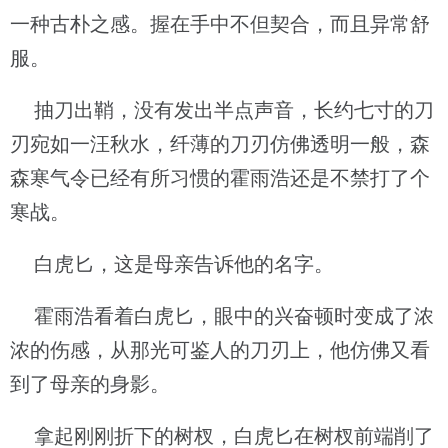
一种古朴之感。握在手中不但契合，而且异常舒
服。
抽刀出鞘，没有发出半点声音，长约七寸的刀
刃宛如一汪秋水，纤薄的刀刃仿佛透明一般，森
森寒气令已经有所习惯的霍雨浩还是不禁打了个
寒战。
白虎匕，这是母亲告诉他的名字。
霍雨浩看着白虎匕，眼中的兴奋顿时变成了浓
浓的伤感，从那光可鉴人的刀刃上，他仿佛又看
到了母亲的身影。
拿起刚刚折下的树杈，白虎匕在树杈前端削了