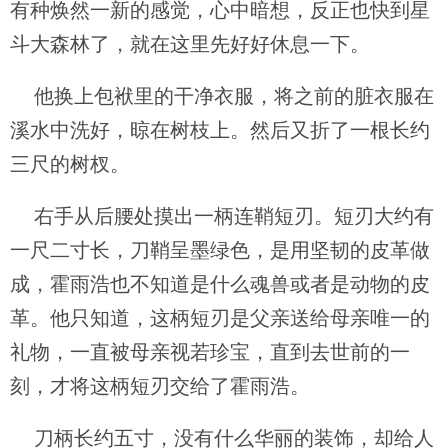
有种焕然一新的感觉，心中暗想，反正也快到星
斗大森林了，就在这里先好好休息一下。
他换上包袱里的干净衣服，将之前的脏衣服在
溪水中洗好，晾在树枝上。然后又折了一根长约
三尺的树杈。
右手从后腰处摸出一柄连鞘短刃。短刃大约有
一尺二寸长，刀鞘呈墨绿色，是用坚韧的皮革做
成，霍雨浩也不知道是什么魂兽或者是动物的皮
革。他只知道，这柄短刃是父亲送给母亲唯一的
礼物，一直被母亲视若珍宝，直到去世前的一
刻，才将这柄短刃交给了霍雨浩。
刀柄长约五寸，没有什么华丽的装饰，却给人