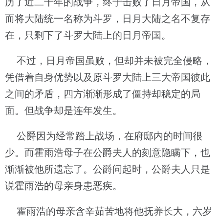
历了近二十年的战争，终于击败了日月帝国，从
而将大陆统一名称为斗罗，日月大陆之名不复存
在，只剩下了斗罗大陆上的日月帝国。
不过，日月帝国虽败，但却并未被完全侵略，
凭借着自身优势以及原斗罗大陆上三大帝国彼此
之间的矛盾，四方渐渐形成了僵持却稳定的局
面。但战争却是连年发生。
公爵因为经常踏上战场，在府邸内的时间很
少。而霍雨浩母子在公爵夫人的刻意隐瞒下，也
渐渐被他所遗忘了。公爵问起时，公爵夫人只是
说霍雨浩的母亲身患恶疾。
霍雨浩的母亲含辛茹苦地将他抚养长大，六岁