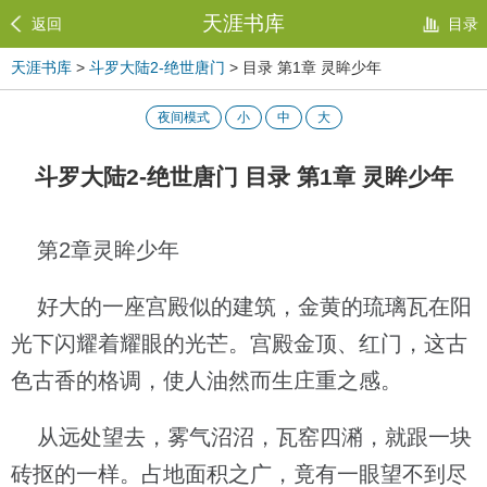
天涯书库
返回
目录
天涯书库
>
斗罗大陆2-绝世唐门
> 目录 第1章 灵眸少年
夜间模式
小
中
大
斗罗大陆2-绝世唐门 目录 第1章 灵眸少年
第2章灵眸少年
好大的一座宫殿似的建筑，金黄的琉璃瓦在阳
光下闪耀着耀眼的光芒。宫殿金顶、红门，这古
色古香的格调，使人油然而生庄重之感。
从远处望去，雾气沼沼，瓦窑四潲，就跟一块
砖抠的一样。占地面积之广，竟有一眼望不到尽