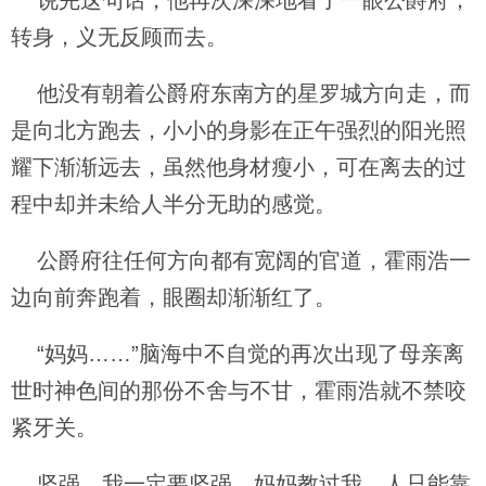
说完这句话，他再次深深地看了一眼公爵府，
转身，义无反顾而去。
他没有朝着公爵府东南方的星罗城方向走，而
是向北方跑去，小小的身影在正午强烈的阳光照
耀下渐渐远去，虽然他身材瘦小，可在离去的过
程中却并未给人半分无助的感觉。
公爵府往任何方向都有宽阔的官道，霍雨浩一
边向前奔跑着，眼圈却渐渐红了。
“妈妈……”脑海中不自觉的再次出现了母亲离
世时神色间的那份不舍与不甘，霍雨浩就不禁咬
紧牙关。
坚强，我一定要坚强。妈妈教过我，人只能靠