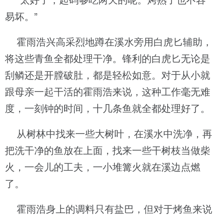
“太好了，起码够吃两天的呢。烤熟了也不容
易坏。”
霍雨浩兴高采烈地蹲在溪水旁用白虎匕辅助，
将这些青鱼全都处理干净。锋利的白虎匕无论是
刮鳞还是开膛破肚，都是轻松如意。对于从小就
跟母亲一起干活的霍雨浩来说，这种工作毫无难
度，一刻钟的时间，十几条鱼就全都处理好了。
从树林中找来一些大树叶，在溪水中洗净，再
把洗干净的鱼放在上面，找来一些干树枝当做柴
火，一会儿的工夫，一小堆篝火就在溪边点燃
了。
霍雨浩身上的调料只有盐巴，但对于烤鱼来说