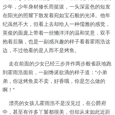
少年，少年身材修长而挺拔，一头深蓝色的短发
在阳光的照耀下散发着宛如宝石般的光泽。他年
纪虽然不大，但看上去却给人一种儒雅的感觉，
英俊的面庞上带着一丝懒洋洋的温和笑意，双手
抱着后脑，也是一副感兴趣的样子看着霍雨浩这
边，不过他看的是人而不是烤鱼。
走在前面的少女已经三步并作两步般雀跃地跑
到霍雨浩面前，一副馋涎欲滴的样子道：“小弟
弟，你这烤鱼卖不卖，好香哦，你是怎么做的
啊！”
漂亮的女孩儿霍雨浩不是没见过，在公爵府
中，甚至有许多丫鬟都很美，但却从未如此近距