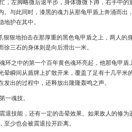
，左脚略微后退半步，身体微微下蹲，右手中的
内。与此同时，漆黑的魂力从那龟甲盾上奔涌而出
稳地护在其中。
爪狠狠地拍击在那厚重的黑色龟甲盾之上，两人的
而徐三石的身体则是向后滑出一米。
环之中的第一个百年黄色魂环亮起，他那龟甲盾
光晕瞬间从盾牌上扩散开来，覆盖了足有十几平米
在发出的过程中，还释放出隆隆轰鸣之声。
第一魂技。
退技能，还有一定的击晕效果。如果敌人的修为
，至少也会被震退拉开距离。