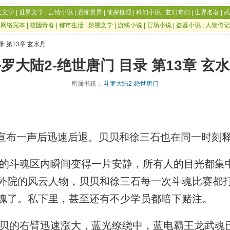
文文学
|
世界文学
|
言情小说
|
恐怖灵异
|
侦探推理
|
科幻小说
|
玄幻奇幻
|
世界名著
|
武
|
网络完本
|
校园青春
|
都市生活
|
影视文学
|
游戏小说
|
官场小说
|
盗墓小说
|
人物传记
录 第13章 玄水丹
罗大陆2-绝世唐门 目录 第13章 玄
所属书籍：
斗罗大陆2-绝世唐门
宣布一声后迅速后退。贝贝和徐三石也在同一时刻
斗魂区内瞬间变得一片安静，所有人的目光都集
外院的风云人物，贝贝和徐三石每一次斗魂比赛都
魂了。私下里，甚至还有不少学员都暗下赌注。
的右臂迅速涨大，蓝光缭绕中，蓝电霸王龙武魂