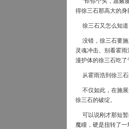
“诈你个头，愿赌服
得徐三石那高大的身
徐三石又怎么知道
没错，徐三石要施展
灵魂冲击。别看霍雨
漫护体的徐三石吃了
从霍雨浩到徐三石的
不仅如此，在施展这
徐三石的破绽。
可以说刚才那短暂的
魔瞳，硬是扭转了一