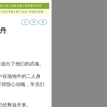
侠小说
|
合集专题
|
更多图书分类
|
历史专题
|
热门点击
|
作家作品集
小
中
大
水丹
释放出了他们的武魂。
中在场地中的二人身
打得惊心动魄，学员们
已经释放开来。