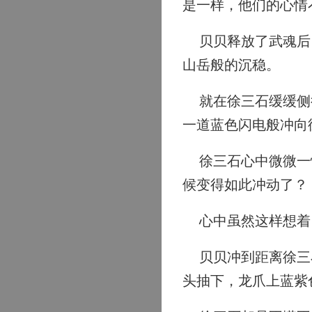
是一样，他们的心情
贝贝释放了武魂后，
山岳般的沉稳。
就在徐三石缓缓侧行
一道蓝色闪电般冲向
徐三石心中微微一怔
候变得如此冲动了？
心中虽然这样想着，
贝贝冲到距离徐三石
头抽下，龙爪上蓝紫