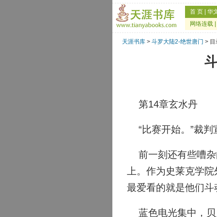
首 页
|
华
网络连载
天涯书库
>
斗罗大陆2-绝世唐门
> 目
斗
第14章玄水丹
“比赛开始。”裁判
前一刻还有些嘈杂的
上。作为史莱克学院
最爱看的就是他们斗
蓝色电光集中，贝贝