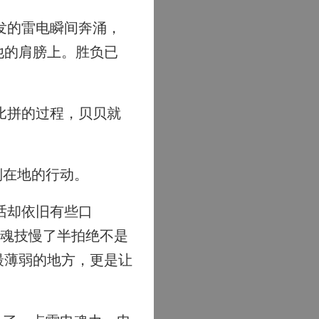
发的雷电瞬间奔涌，
他的肩膀上。胜负已
比拼的过程，贝贝就
倒在地的行动。
话却依旧有些口
展魂技慢了半拍绝不是
最薄弱的地方，更是让