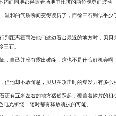
不约而同地都伴随着场地中比拼的两位魂尊而波动
温和的气质瞬间变得凌厉了，而徐三石则似乎少
到距离霍雨浩他们这边看台最近的地方时，贝贝
徐三石。
，自己并没有露出破绽，这也不是什么好机会啊
但他却不敢懈怠，贝贝在攻击时的爆发力有多么
还有五米左右的地方猛然跃起，覆盖着鳞片的粗
色电光缭绕，随时都有释放魂技的可能。