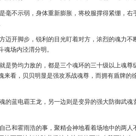
毫不示弱，身体重新膨胀，将校服撑得紧绷，右
。
迈开脚步，锐利的目光盯着对方，浓烈的魂力不
斗魂场内泾渭分明。
是势均力敌的，都是三个魂环的三十级以上魂尊
魂来看，贝贝明显是强攻系战魂尊，而拥有盾牌的
的蓝电霸王龙，另一边则是变异的强大防御武魂
己和霍雨浩的事，聚精会神地看着场地中的两人