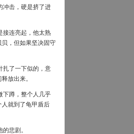
的冲击，硬是挤了进
是接连亮起，他太熟
贝贝，但如果坚决固守
针扎了一下似的，意
间释放出来。
微下蹲，整个人几乎
个人就到了龟甲盾后
他的悲剧。