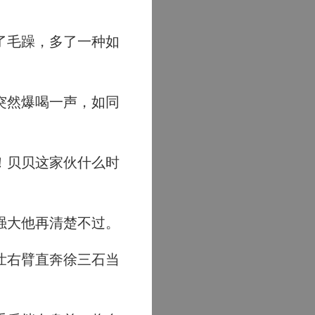
。
了毛躁，多了一种如
突然爆喝一声，如同
！贝贝这家伙什么时
强大他再清楚不过。
壮右臂直奔徐三石当