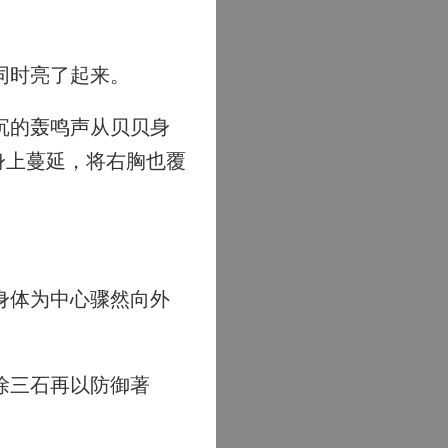
同时亮了起来。
沉的轰鸣声从贝贝身
身上蔓延，将右胸也覆
身体为中心骤然向外
徐三石再以防御著