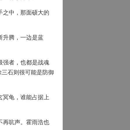
手之中，那面硕大的
断升腾，一边是蓝
级强者，也都是战魂
徐三石则很可能是防御
玄冥龟，谁能占据上
不再吭声。霍雨浩也