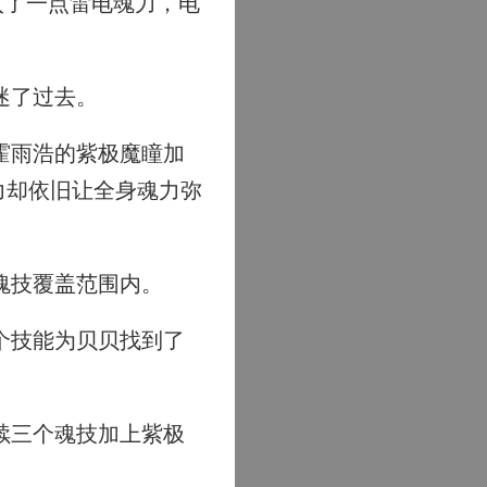
入了一点雷电魂力，电
迷了过去。
霍雨浩的紫极魔瞳加
力却依旧让全身魂力弥
魂技覆盖范围内。
个技能为贝贝找到了
续三个魂技加上紫极